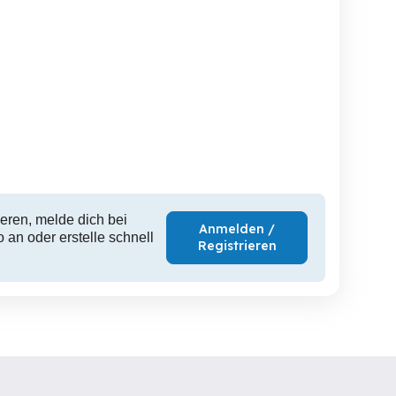
Fahrrad reifen
Katzen Boxe
Dus
Bregenz
Bregenz
eren, melde dich bei
Anmelden /
 an oder erstelle schnell
Registrieren