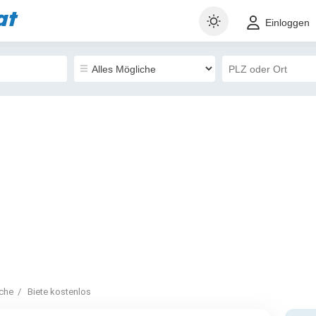
at
Einloggen
iche
Biete kostenlos