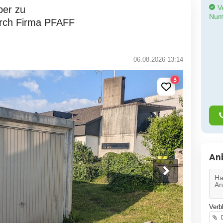
Ve
Num
urch Firma PFAFF
06.08.2026 13:14
3
An
Verb
D