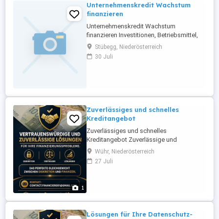
Unternehmenskredit Wachstum
finanzieren
Unternehmenskredit Wachstum
finanzieren Investitionen, Betriebsmittel,
Expansion Finanfondo unterstützt Ihr
Stübegg, Niederösterreich
Unternehmen mit maßgeschneiderten
30 Juli
Kreditlösungen zu 2 % Festzins.
Zuverlässiges und schnelles
Kreditangebot
Zuverlässiges und schnelles
Kreditangebot Zuverlässige und
vertrauenswürdige Lösungen für Ihren
Wühr, Niederösterreich
Finanzierungsbedarf. Die perfekte
27 Juli
Balance zwischen Diskretion und
finanzieller Sicherheit. Kontakt:
1
Lösungen für Ihre Datenschutz-