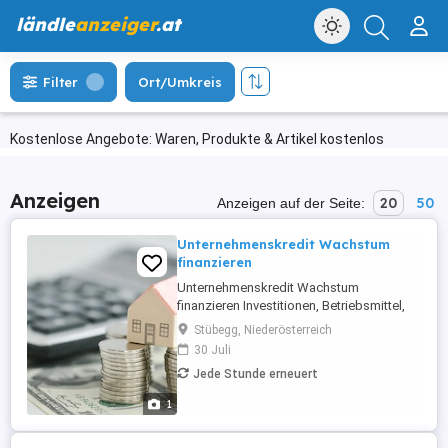
ländle
anzeiger
.at
Filter
Ort/Umkreis
Kostenlose Angebote: Waren, Produkte & Artikel kostenlos
Anzeigen
20
50
Anzeigen auf der Seite:
Unternehmenskredit Wachstum
finanzieren
Unternehmenskredit Wachstum
finanzieren Investitionen, Betriebsmittel,
Expansion Finanfondo unterstützt Ihr
Stübegg, Niederösterreich
Unternehmen mit maßgeschneiderten
30 Juli
Kreditlösungen zu 2 % Festzins.
Jede Stunde erneuert
1