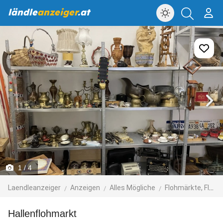
ländle
anzeiger
.at
1
/ 4
Laendleanzeiger
Anzeigen
Alles Mögliche
Flohmärkte, Flohmarktartikel
Hallenflohmarkt