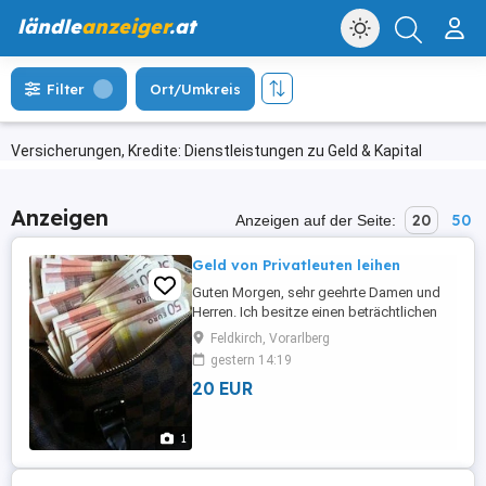
ländle
anzeiger
.at
Filter
Ort/Umkreis
Versicherungen, Kredite: Dienstleistungen zu Geld & Kapital
Anzeigen
20
50
Anzeigen auf der Seite:
Geld von Privatleuten leihen
Guten Morgen, sehr geehrte Damen und
Herren. Ich besitze einen beträchtlichen
Geldbetrag auf meinem Bankkonto und
Feldkirch, Vorarlberg
suche nun jemanden, der diesen Betrag
gestern 14:19
erhalten soll. Sie erhalten 600.000 , die
20 EUR
bedürftigen Menschen zugutekommen
sollen. Sie fragen sich vielleicht, warum
ich diese Entscheidung getroffen ...
1