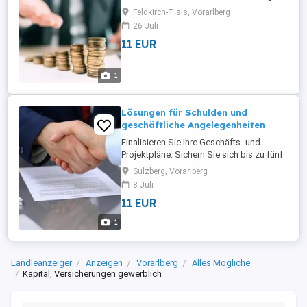
Unterstützung? Hier können Sie bis zu
Feldkirch-Tisis, Vorarlberg
fünf Millionen zu fairen und einfachen
26 Juli
Konditionen erhalten. n. Bitte kontaktieren
11 EUR
Sie uns für weitere Informationen.
WhatsApp: +905432421487
1
Lösungen für Schulden und
geschäftliche Angelegenheiten
Finalisieren Sie Ihre Geschäfts- und
Projektpläne. Sichern Sie sich bis zu fünf
Millionen und legen Sie los WhatsApp:
Sulzberg, Vorarlberg
+905432421487. Kontaktieren Sie uns für
8 Juli
weitere Informationen.
11 EUR
1
Ländleanzeiger
Anzeigen
Vorarlberg
Alles Mögliche
Kapital, Versicherungen gewerblich