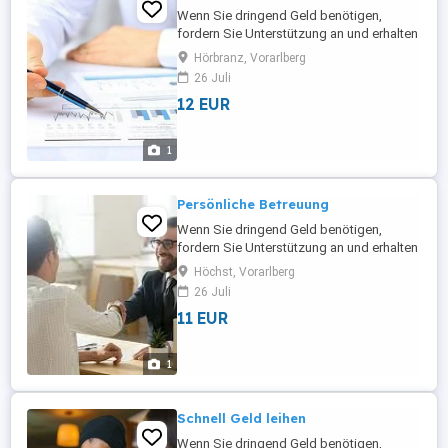
Wenn Sie dringend Geld benötigen,
fordern Sie Unterstützung an und erhalten
Sie einen Betrag zwischen fünftausend
Hörbranz, Vorarlberg
und acht Millionen zu einem niedrigen
26 Juli
Zinssatz. Kontaktieren Sie uns-
12 EUR
petergullierltd(a)proton.me
1
Persönliche Betreuung
Wenn Sie dringend Geld benötigen,
fordern Sie Unterstützung an und erhalten
Sie einen Betrag zwischen fünftausend
Höchst, Vorarlberg
und acht Millionen zu einem niedrigen
26 Juli
Zinssatz. Kontaktieren Sie uns-
11 EUR
petergullierltd(a)proton.me
1
Schnell Geld leihen
Wenn Sie dringend Geld benötigen,