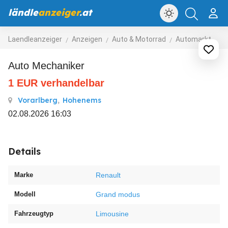
ländle
anzeiger
.at
Laendleanzeiger
Anzeigen
Auto & Motorrad
Automarkt
A
Auto Mechaniker
1
EUR
verhandelbar
Vorarlberg
,
Hohenems
02.08.2026 16:03
Details
Marke
Renault
Modell
Grand modus
Fahrzeugtyp
Limousine