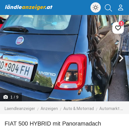
ländle
anzeiger
.at
3
1
/ 9
Laendleanzeiger
Anzeigen
Auto & Motorrad
Automarkt
A
FIAT 500 HYBRID mit Panoramadach