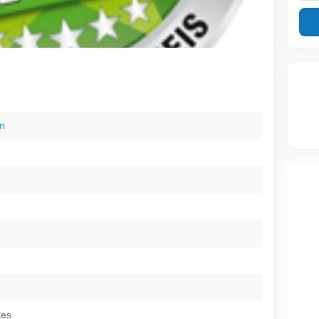
n
tes