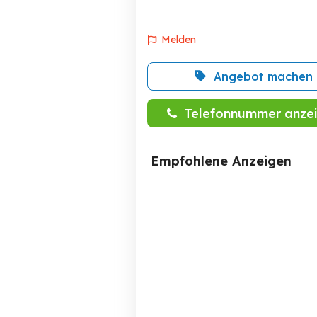
Melden
Angebot machen
Telefonnummer anze
Empfohlene Anzeigen
VW Sharan 2.0 TDI
4motion ALLRAD mit AHK