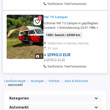
Verifizierte Telefonnummer
VW T3 Camper
2
Schöner VW T3 Camper in gepflegtem
Zustand. + Erstzulassung 24.01.1986 +
Pikerl ganz NEU bis Januar 2027 + Motor
1985 | benzin | 62500 km
1,9 Wasserboxer Benzin 78PS + 4 Gang
Schaltgetriebe + 5 Sitzer + Laufleistung
Feldkirchen in Kärnten, Kärnten
62500km Nagelneues Pickerl mit nur 1
20 Juni
einzigen leichten Mangel ansonsten
komplett mängelfrei. Service, Ölwechsel,
13990.0 EUR
5
...
14399.0 EUR
Verifizierte Telefonnummer
Ländleanzeiger
Anzeigen
Kärnten
Auto & Motorrad
Automarkt
Kategorien
Automarkt