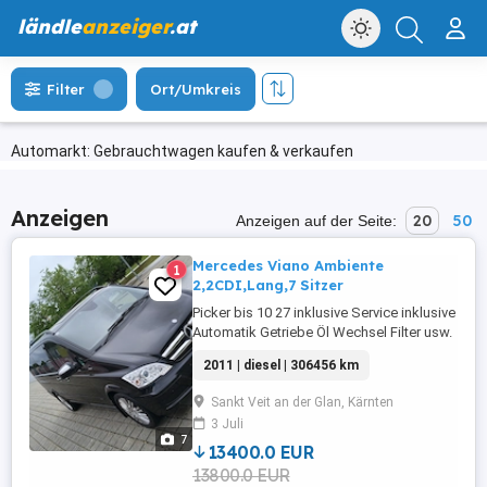
ländle
anzeiger
.at
Filter
Ort/Umkreis
Automarkt: Gebrauchtwagen kaufen & verkaufen
Anzeigen
20
50
Anzeigen auf der Seite:
Mercedes Viano Ambiente
1
2,2CDI,Lang,7 Sitzer
Picker bis 10 27 inklusive Service inklusive
Automatik Getriebe Öl Wechsel Filter usw.
02 26 Wird nicht mehr gebraucht da zu
2011 | diesel | 306456 km
groß jetzt Immer alles gemacht worden
kein Rep.Stau Sommer sowie Winterreifen
Sankt Veit an der Glan, Kärnten
auf Alus dabei Einsteigen und Fahren
3 Juli
7
13400.0 EUR
13800.0 EUR