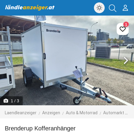
ländle
anzeiger
.at
1
1
/ 3
Laendleanzeiger
Anzeigen
Auto & Motorrad
Automarkt
N
Brenderup Kofferanhänger