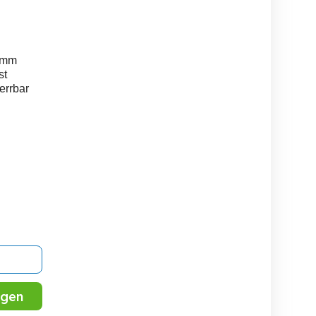
0mm
st
errbar
igen