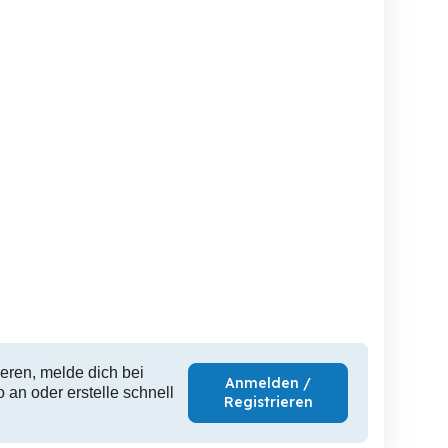
Pkw Anhänger TA-AL 2111
PKW-Anhänger Böckmann
35
10
TA-AL 
Andelsbuch
Andelsbuch
An
5,290 EUR
1,840 EUR
1,
eren, melde dich bei
Anmelden /
 an oder erstelle schnell
Registrieren