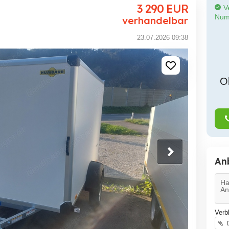
3 290
EUR
Ve
Num
verhandelbar
23.07.2026 09:38
O
An
Verb
D