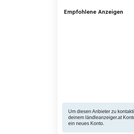
Empfohlene Anzeigen
Kofferanhänger Böckmann
Pkw Hochlader HL AL 4121
3015 20H NEU
Andelsbuch
5,790 EUR
Um diesen Anbieter zu kontakti
deinem ländleanzeiger.at Konto
ein neues Konto.