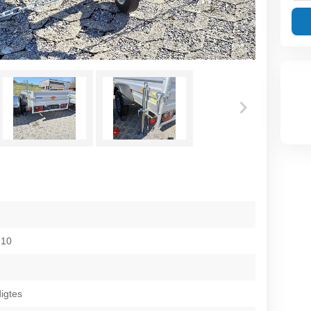
 10
igtes