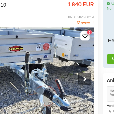
1 840
EUR
Ve
 10
Num
06.08.2026 08:19
gepusht
5
He
An
Verb
D