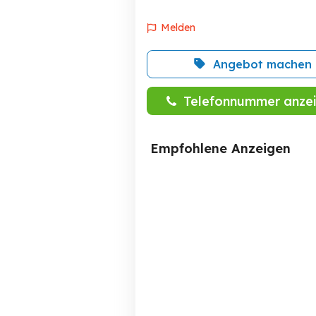
Melden
Angebot machen
Telefonnummer anze
Empfohlene Anzeigen
Kofferanhänger Böckmann
Pkw Hochlader HL AL 4121
3015 20H NEU
Andelsbuch