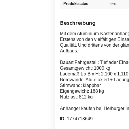
Produktstatus
neu
Beschreibung
Mit dem Aluminium-Kastenanhänger
Erstens von den vielfältigen Eins
Qualität. Und drittens von der gl
Aufbaus.
Bauart Fahrgestell: Tieflader Ein
Gesamtgewicht: 1000 kg
Lademaß L x B x H: 2.100 x 1.11
Bordwände: Alu-eloxiert + Ladun
Stirnwand: klappbar
Eigengewicht: 188 kg
Nutzlast: 812 kg
Anhänger kaufen bei Herburger in
ID
: 1774718649