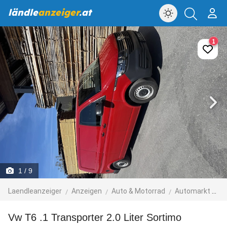
ländle
anzeiger
.at
1
1
/ 9
Laendleanzeiger
Anzeigen
Auto & Motorrad
Automarkt
N
Vw T6 .1 Transporter 2.0 Liter Sortimo