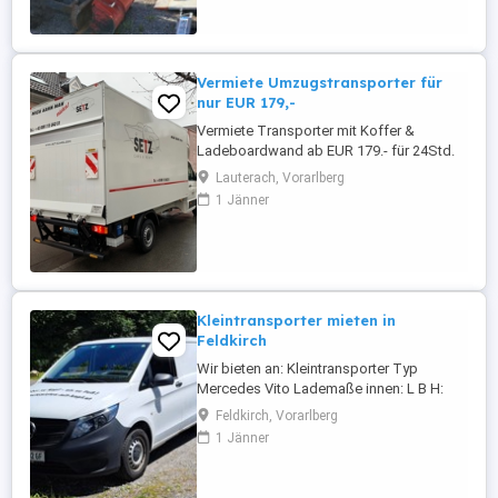
pro Tag. Weitere Infos und Angebote
unter oder Tel. 05522 73418
Vermiete Umzugstransporter für
nur EUR 179,-
Vermiete Transporter mit Koffer &
Ladeboardwand ab EUR 179.- für 24Std.
inkl. 100km frei ! (Längere Mieten nach
Lauterach, Vorarlberg
Absprache). Jeder weitere km nur EUR
1 Jänner
0,50 km. 3-Sitzer, Klimaanlage, usw.
Ladefläche Innenmaße ca : L: 4,30m B:
2,05m H: 2,20m Nutzlast: 750 kg B-
Führerschein genügt ! Buchungen und
weitere ...
Kleintransporter mieten in
Feldkirch
Wir bieten an: Kleintransporter Typ
Mercedes Vito Lademaße innen: L B H:
245 x 160 x 130 cm Nutzlast bis 1.074 kg
Feldkirch, Vorarlberg
Ab EUR 125,00 (Preise nach Dauer und
1 Jänner
km) Bei Interesse: Anfragen per Email info
(at) automieten-mit-kopf.at oder
telefonisch unter 05522 73418.