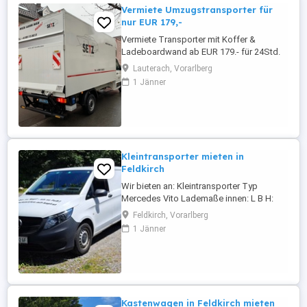
Vermiete Umzugstransporter für
nur EUR 179,-
Vermiete Transporter mit Koffer &
Ladeboardwand ab EUR 179.- für 24Std.
inkl. 100km frei ! (Längere Mieten nach
Lauterach, Vorarlberg
Absprache). Jeder weitere km nur EUR
1 Jänner
0,50 km. 3-Sitzer, Klimaanlage, usw.
Ladefläche Innenmaße ca : L: 4,30m B:
2,05m H: 2,20m Nutzlast: 750 kg B-
Führerschein genügt ! Buchungen und
weitere ...
Kleintransporter mieten in
Feldkirch
Wir bieten an: Kleintransporter Typ
Mercedes Vito Lademaße innen: L B H:
245 x 160 x 130 cm Nutzlast bis 1.074 kg
Feldkirch, Vorarlberg
Ab EUR 125,00 (Preise nach Dauer und
1 Jänner
km) Bei Interesse: Anfragen per Email info
(at) automieten-mit-kopf.at oder
telefonisch unter 05522 73418.
Kastenwagen in Feldkirch mieten