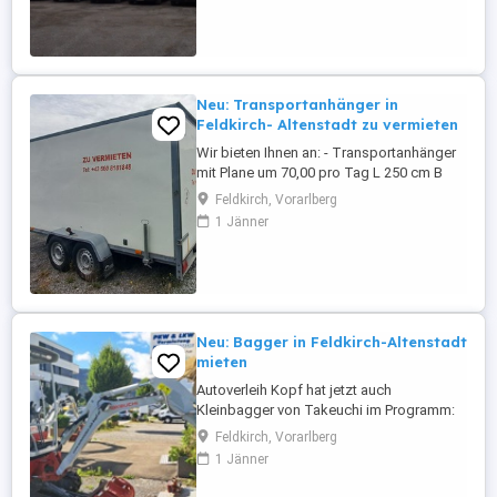
stehen wir Ihnen jederzeit zur Verfügung.
Jetzt anfragen ...
Neu: Transportanhänger in
Feldkirch- Altenstadt zu vermieten
Wir bieten Ihnen an: - Transportanhänger
mit Plane um 70,00 pro Tag L 250 cm B
125 cm H 150 cm Eigengewicht: 242 kg
Feldkirch, Vorarlberg
Nutzlast: 1.058 kg (zul. Ges.-Gew. 1.300
1 Jänner
kg) - Transportanhänger Koffer um 120,00
pro Tag (Führerschein E erforderlich) L
400 cm B 200 cm H 185 cm Eigengewicht:
810 kg Nutzlast 1.690 ...
Neu: Bagger in Feldkirch-Altenstadt
mieten
Autoverleih Kopf hat jetzt auch
Kleinbagger von Takeuchi im Programm:
Typ TB216 (1.865 kg und bis 239 cm
Feldkirch, Vorarlberg
Grabtiefe) Typ TB217R (1.680 kg und bis
1 Jänner
219 cm Grabtiefe) (Zustellung oder
Leihanhänger gegen Aufpreis.) Miete: 150