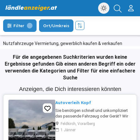
ländle
anzeiger
.at
Filter
Ort/Umkreis
Nutzfahrzeuge Vermietung, gewerblich kaufen & verkaufen
Für die angegebenen Suchkriterien wurden keine
Ergebnisse gefunden
Gib einen anderen Begriff ein oder
verwenden die Kategorien und Filter für eine einfachere
Suche
Anzeigen, die Dich interessieren könnten
Autoverleih Kopf
Sie benötigen schnell und unkompliziert
das passende Fahrzeug oder Gerät? Wir
verleihen: PKWs Transporter Bagger &
Feldkirch, Vorarlberg
Dumper Anhänger Hüpfburgen für Events
1 Jänner
& Kinderfeste Mit fairen Preisen, flexiblen
Mietzeiten und freundlichem Service