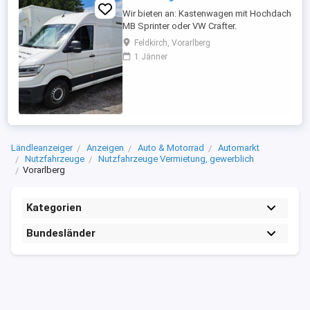
Wir bieten an: Kastenwagen mit Hochdach
MB Sprinter oder VW Crafter.
Abmessungen: L bis 430 cm, B 170 cm, H
Feldkirch, Vorarlberg
190 (Innenmaße). Ab EUR 165,00 Bei
1 Jänner
Interesse: Anfragen per Email info (at)
automieten-mit-kopf.at oder telefonisch
unter 05522 73418
Ländleanzeiger
Anzeigen
Auto & Motorrad
Automarkt
Nutzfahrzeuge
Nutzfahrzeuge Vermietung, gewerblich
Vorarlberg
Kategorien
Bundesländer