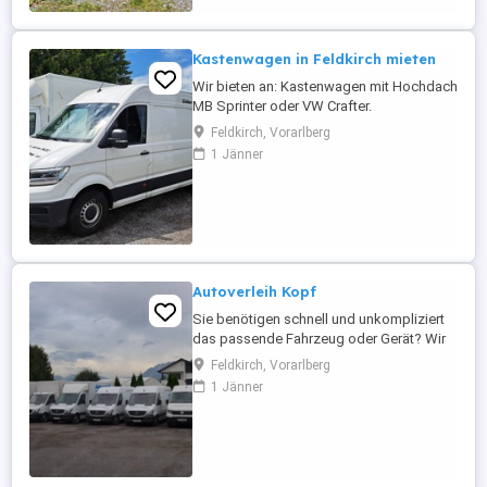
Kastenwagen in Feldkirch mieten
Wir bieten an: Kastenwagen mit Hochdach
MB Sprinter oder VW Crafter.
Abmessungen: L bis 430 cm, B 170 cm, H
Feldkirch, Vorarlberg
190 (Innenmaße). Ab EUR 165,00 Bei
1 Jänner
Interesse: Anfragen per Email info (at)
automieten-mit-kopf.at oder telefonisch
unter 05522 73418
Autoverleih Kopf
Sie benötigen schnell und unkompliziert
das passende Fahrzeug oder Gerät? Wir
verleihen: PKWs Transporter Bagger &
Feldkirch, Vorarlberg
Dumper Anhänger Hüpfburgen für Events
1 Jänner
& Kinderfeste Mit fairen Preisen, flexiblen
Mietzeiten und freundlichem Service
stehen wir Ihnen jederzeit zur Verfügung.
Jetzt anfragen ...