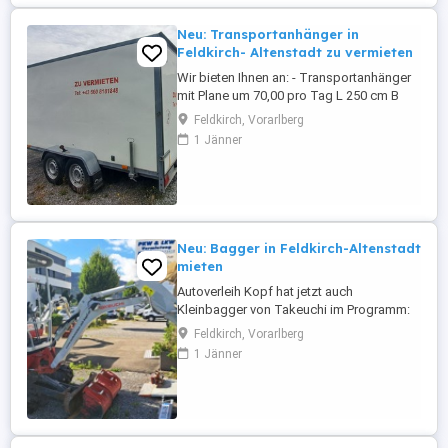
Neu: Transportanhänger in
Feldkirch- Altenstadt zu vermieten
Wir bieten Ihnen an: - Transportanhänger
mit Plane um 70,00 pro Tag L 250 cm B
125 cm H 150 cm Eigengewicht: 242 kg
Feldkirch, Vorarlberg
Nutzlast: 1.058 kg (zul. Ges.-Gew. 1.300
1 Jänner
kg) - Transportanhänger Koffer um 120,00
pro Tag (Führerschein E erforderlich) L
400 cm B 200 cm H 185 cm Eigengewicht:
810 kg Nutzlast 1.690 ...
Neu: Bagger in Feldkirch-Altenstadt
mieten
Autoverleih Kopf hat jetzt auch
Kleinbagger von Takeuchi im Programm:
Typ TB216 (1.865 kg und bis 239 cm
Feldkirch, Vorarlberg
Grabtiefe) Typ TB217R (1.680 kg und bis
1 Jänner
219 cm Grabtiefe) (Zustellung oder
Leihanhänger gegen Aufpreis.) Miete: 150
pro Tag. Weitere Infos und Angebote
unter oder Tel. 05522 73418