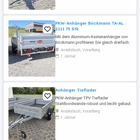
Tieflader Einachs Gesamtgewicht: ...
PKW-Anhänger Böckmann TA-AL
2111 75 Stk
Mit dem Aluminium-Kastenanhänger von
Böckmann profitieren Sie gleich dreifach:
erstens von den vielfältigen
Andelsbuch, Vorarlberg
Einsatzmöglichkeiten. Zweitens von der
1 Jänner
Böckmann Profi-Qualität. Und drittens von
der glänzenden Optik dank des eloxierten
Aluminium-Aufbau Bauart Fahrgestell:
Tieflader Einachs Gesamtgewicht: ...
Anhänger Tieflader
PKW-Anhänger TPV Tieflader
Stahlbordwände robust und leicht gebaut.
Ungebremst Kann von einer Person
Andelsbuch, Vorarlberg
mühelos rangiert werden. Gesamtgewicht
1 Jänner
750 kg Nutzlast 635 kg Lademaß
2020x1075x345mm Gleich anschauen und
kontaktieren. Herburger Werkzeuge.