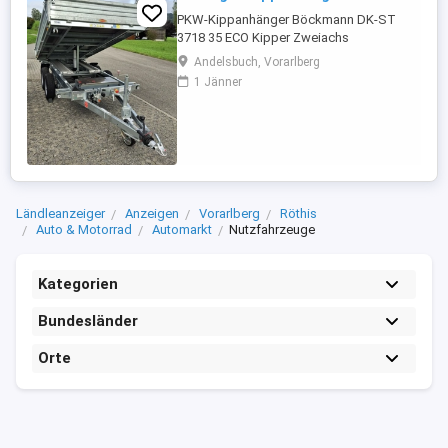
PKW-Kippanhänger Böckmann DK-ST
3718 35 ECO Kipper Zweiachs
Gesamtgewicht 3500 kg Lademaße LxBxH
Andelsbuch, Vorarlberg
3740x1800x365mm Robuste
1 Jänner
Stahlbordwände, Bordwände klappbar
oder aushängbar, Anhänger kann dann
auch als Plattformanhänger verwendet
werden. Nutzlast 2335 kg Statt 11.032,-
Gleich anschauen und kontaktieren. ...
Ländleanzeiger
Anzeigen
Vorarlberg
Röthis
Auto & Motorrad
Automarkt
Nutzfahrzeuge
Kategorien
Bundesländer
Orte