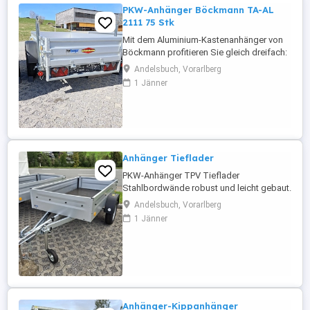
PKW-Anhänger Böckmann TA-AL
2111 75 Stk
Mit dem Aluminium-Kastenanhänger von
Böckmann profitieren Sie gleich dreifach:
erstens von den vielfältigen
Andelsbuch, Vorarlberg
Einsatzmöglichkeiten. Zweitens von der
1 Jänner
Böckmann Profi-Qualität. Und drittens von
der glänzenden Optik dank des eloxierten
Aluminium-Aufbau Bauart Fahrgestell:
Tieflader Einachs Gesamtgewicht: ...
Anhänger Tieflader
PKW-Anhänger TPV Tieflader
Stahlbordwände robust und leicht gebaut.
Ungebremst Kann von einer Person
Andelsbuch, Vorarlberg
mühelos rangiert werden. Gesamtgewicht
1 Jänner
750 kg Nutzlast 635 kg Lademaß
2020x1075x345mm Gleich anschauen und
kontaktieren. Herburger Werkzeuge.
Anhänger-Kippanhänger