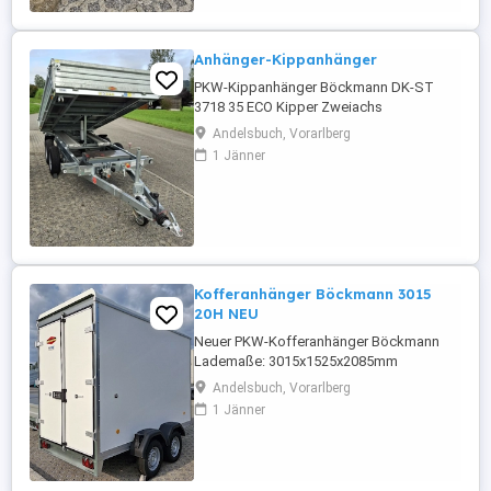
Anhänger-Kippanhänger
PKW-Kippanhänger Böckmann DK-ST
3718 35 ECO Kipper Zweiachs
Gesamtgewicht 3500 kg Lademaße LxBxH
Andelsbuch, Vorarlberg
3740x1800x365mm Robuste
1 Jänner
Stahlbordwände, Bordwände klappbar
oder aushängbar, Anhänger kann dann
auch als Plattformanhänger verwendet
werden. Nutzlast 2335 kg Statt 11.032,-
Gleich anschauen und kontaktieren. ...
Kofferanhänger Böckmann 3015
20H NEU
Neuer PKW-Kofferanhänger Böckmann
Lademaße: 3015x1525x2085mm
Gesamtgewicht: 2000 kg Nutzlast: 1437
Andelsbuch, Vorarlberg
kg
1 Jänner