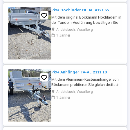
Pkw Hochlader HL AL 4121 35
Mit dem original Böckmann Hochladern in
der Tandem-Ausführung bewältigen Sie
jeden Schwertransport mit Leichtigkeit.
Andelsbuch, Vorarlberg
Sie sind speziell für hohe Anforderungen
1 Jänner
konzipiert und perfekt für den
komfortablen Transport von schweren
Ladungen ausgelegt. Bauart Fahrgestell:
Hochlader Zweiachs Gesamtgewicht:
3500 ...
Pkw Anhänger TA-AL 2111 10
Mit dem Aluminium-Kastenanhänger von
Böckmann profitieren Sie gleich dreifach:
Erstens von den vielfältigen
Andelsbuch, Vorarlberg
Einsatzmöglichkeiten. Zweites von der
1 Jänner
Böckmann Profi-Qualität. Und drittens von
der glänzenden Optik dank des eloxierten
Aluminium-Aufbaus. Bauart Fahrgestell:
Tieflader Einachs Gesamtgewicht: ...