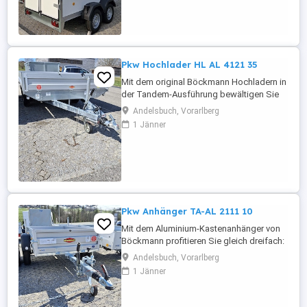
Pkw Hochlader HL AL 4121 35
Mit dem original Böckmann Hochladern in
der Tandem-Ausführung bewältigen Sie
jeden Schwertransport mit Leichtigkeit.
Andelsbuch, Vorarlberg
Sie sind speziell für hohe Anforderungen
1 Jänner
konzipiert und perfekt für den
komfortablen Transport von schweren
Ladungen ausgelegt. Bauart Fahrgestell:
Hochlader Zweiachs Gesamtgewicht:
3500 ...
Pkw Anhänger TA-AL 2111 10
Mit dem Aluminium-Kastenanhänger von
Böckmann profitieren Sie gleich dreifach:
Erstens von den vielfältigen
Andelsbuch, Vorarlberg
Einsatzmöglichkeiten. Zweites von der
1 Jänner
Böckmann Profi-Qualität. Und drittens von
der glänzenden Optik dank des eloxierten
Aluminium-Aufbaus. Bauart Fahrgestell: