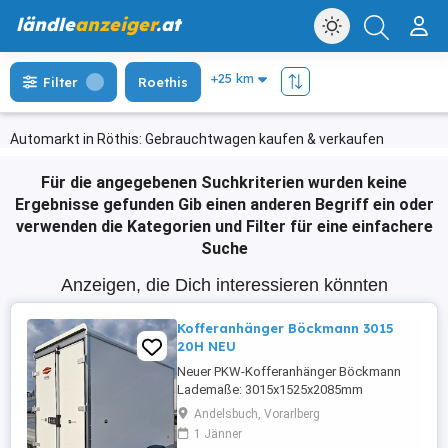
ländle
anzeiger
.at
Filter
Roethis
Automarkt in Röthis: Gebrauchtwagen kaufen & verkaufen
Für die angegebenen Suchkriterien wurden keine
Ergebnisse gefunden
Gib einen anderen Begriff ein oder
verwenden die Kategorien und Filter für eine einfachere
Suche
Anzeigen, die Dich interessieren könnten
Kofferanhänger Böckmann 3015
20H NEU
Neuer PKW-Kofferanhänger Böckmann
Lademaße: 3015x1525x2085mm
Gesamtgewicht: 2000 kg Nutzlast: 1437
Andelsbuch, Vorarlberg
kg
1 Jänner