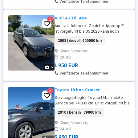
Verifizierte Telefonnummer
Audi A3 Tdi 4x4
1
Audi voll fahrbereit Getriebe tipptopp Er
ist vorgeführt bis 05 2026 kann noch
angemeldet werden. Er hat etwas
2008 | diesel | 400000 km
Probleme mit Rost sonst okay?
Klaus, Vorarlberg
28 Juli
1 950 EUR
5
Verifizierte Telefonnummer
Toyota Urban Cruiser
2
Servicegepflegter Toyota Urban letzter
Service bei 74.000 km. Er ist vorgeführt bis
04 2027. (Pickerl)
2010 | benzin | 79000 km
Klaus, Vorarlberg
24 Juli
5 950 EUR