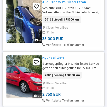
Audi Q7 375 Ps Diesel Etron
Verkaufe Audi Q7 Etron 10.2016 mit
Vollaustattung außer Schiebedach , navi ,
Leder ,Standheizung + Klima
2016 | diesel | 178000 km
standheizung , elektrische Anhänger
Kupplung, Luftfahrwerk ,22Zoll BBS mit
Klaus, Vorarlberg
neue Reifen Pirelli .
31 Juli
35 000 EUR
5
Verifizierte Telefonnummer
Hyundai Getz
Servicegepflegrer, Hyundai letzte Service
gerade neu durchgeführt bei 72.000 km
Wasserpumpe und Zahnriemen
2006 | benzin | 100000 km
gewechselt. Er ist vorgeführt bis 08 2027.
(Pickerl)
Klaus, Vorarlberg
31 Juli
2 750 EUR
10
Verifizierte Telefonnummer