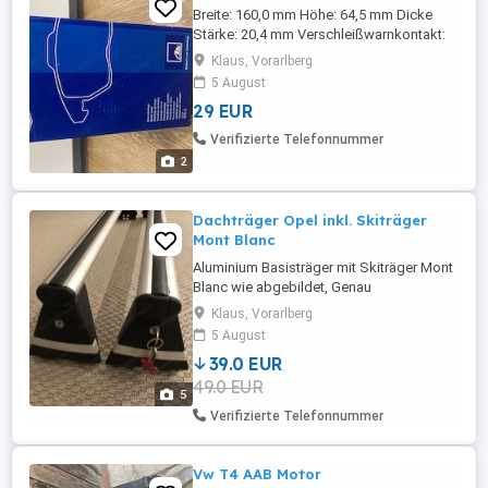
Breite: 160,0 mm Höhe: 64,5 mm Dicke
Stärke: 20,4 mm Verschleißwarnkontakt:
für Verschleißwarnanzeige vorbereitet,
Klaus, Vorarlberg
inkl. Verschleißwarnkontakt
5 August
Warnkontaktlänge: 171,5 mm Anzahl der
29 EUR
Verschleißanzeigen: 1 pro Achse
Ergänzungsartikel Ergänzende Info 2: mit
Verifizierte Telefonnummer
Bremssattelschrauben Anzahl der
2
Schrauben: 4 Bremssystem: ...
Dachträger Opel inkl. Skiträger
Mont Blanc
Aluminium Basisträger mit Skiträger Mont
Blanc wie abgebildet, Genau
Artikelbezeichnung und Info siehe Bild,
Klaus, Vorarlberg
gebraucht
5 August
39.0 EUR
49.0 EUR
5
Verifizierte Telefonnummer
Vw T4 AAB Motor