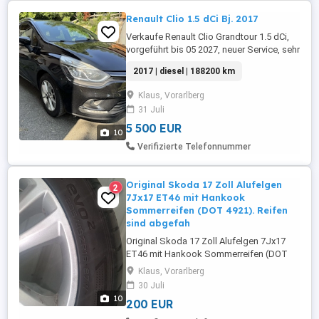
Renault Clio 1.5 dCi Bj. 2017
Verkaufe Renault Clio Grandtour 1.5 dCi,
vorgeführt bis 05 2027, neuer Service, sehr
sparsames Auto. Gebrauchsspuren dem
2017 | diesel | 188200 km
Baujahr entsprechend vorhanden.
Klaus, Vorarlberg
31 Juli
5 500 EUR
10
Verifizierte Telefonnummer
Original Skoda 17 Zoll Alufelgen
2
7Jx17 ET46 mit Hankook
Sommerreifen (DOT 4921). Reifen
sind abgefah
Original Skoda 17 Zoll Alufelgen 7Jx17
ET46 mit Hankook Sommerreifen (DOT
4921). Reifen sind abgefahren und sollten
Klaus, Vorarlberg
ersetzt werden. Felgen haben deutliche
30 Juli
Gebrauchsspuren Bordsteinschäden
10
200 EUR
(siehe Fotos). Technisch in Ordnung,
Privatverkauf. 200 VB.