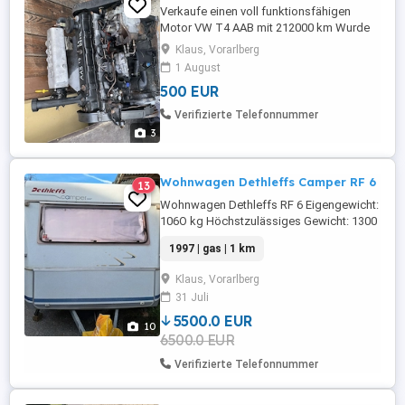
Verkaufe einen voll funktionsfähigen
Motor VW T4 AAB mit 212000 km Wurde
von einem Händler gekauft aber dann
Klaus, Vorarlberg
doch nicht benötigt!
1 August
500 EUR
Verifizierte Telefonnummer
3
Wohnwagen Dethleffs Camper RF 6
13
Wohnwagen Dethleffs RF 6 Eigengewicht:
106O kg Höchstzulässiges Gewicht: 1300
(Auflastung 2023) Länge:6603 mm Breite
1997 | gas | 1 km
:2300 mm Höhe: 2500 mm Neue Reife
(2023) 5 Schlafplätze Alle Fenster mit
Klaus, Vorarlberg
Insektenschutz und Verdunklung, Geteilte
31 Juli
Eingangstür Toilette mit Waschbecken
Kühlschrank mit Gefrierfach Gasheizung
5500.0 EUR
10
Gasherd ...
6500.0 EUR
Verifizierte Telefonnummer