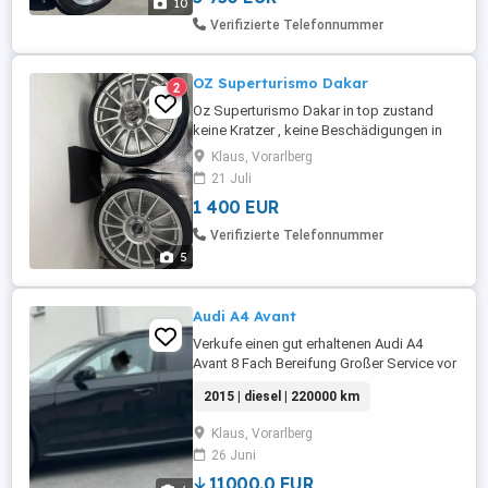
10
Verifizierte Telefonnummer
OZ Superturismo Dakar
2
Oz Superturismo Dakar in top zustand
keine Kratzer , keine Beschädigungen in
8.5x20 Et 45 lochkreis 5x112
Klaus, Vorarlberg
nabendurchmesser 66.5 Zentrierringe auf
21 Juli
57.1 ist vorhanden reifenmaße 235 35 20
1 400 EUR
92Y 2x Ganz neu ( 4.000km gefahren ) 2x
seitlich fast abgefahren ( 4.000km
Verifizierte Telefonnummer
gefahren ) DOT 2223 Past auf fast ...
5
Audi A4 Avant
Verkufe einen gut erhaltenen Audi A4
Avant 8 Fach Bereifung Großer Service vor
halbem Jahr ÖL, alle Filter wie auch
2015 | diesel | 220000 km
Zahnriemen und Klimakompressor
gewechselt.
Klaus, Vorarlberg
26 Juni
11000.0 EUR