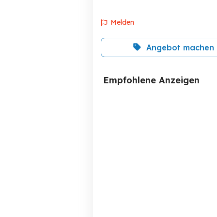
Melden
Angebot machen
Empfohlene Anzeigen
Felgen BMW X1
so
Bregenz
800 EUR