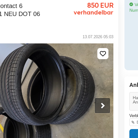
850
EUR
Ve
Num
verhandelbar
21 NEU DOT 06
13.07.2026 05:03
An
Verb
D