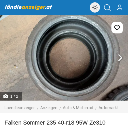
ländle
anzeiger
.at
1
/ 2
Laendleanzeiger
Anzeigen
Auto & Motorrad
Automarkt
Re
Falken Sommer 235 40-r18 95W Ze310