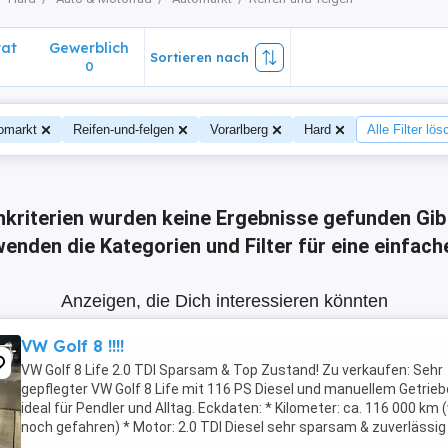
vat
Gewerblich
Sortieren nach
0
omarkt
Reifen-und-felgen
Vorarlberg
Hard
Alle Filter lö
hkriterien wurden keine Ergebnisse gefunden
Gib
enden die Kategorien und Filter für eine einfac
Anzeigen, die Dich interessieren könnten
VW Golf 8 !!!!
VW Golf 8 Life 2.0 TDI Sparsam & Top Zustand! Zu verkaufen: Sehr
gepflegter VW Golf 8 Life mit 116 PS Diesel und manuellem Getrieb
ideal für Pendler und Alltag. Eckdaten: * Kilometer: ca. 116 000 km 
noch gefahren) * Motor: 2.0 TDI Diesel sehr sparsam & zuverlässig
Getriebe: Manuell * ...