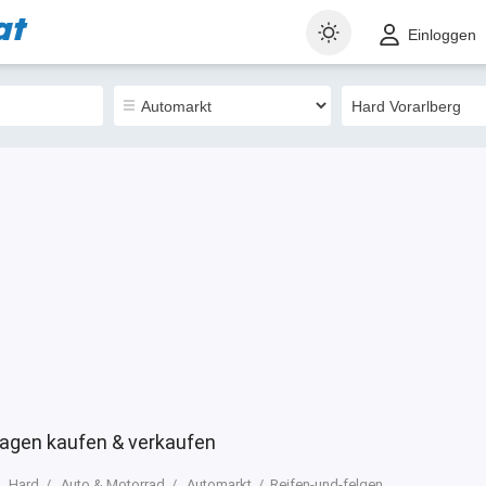
at
t
Gewerblich
Sortieren nach
Einloggen
0
agen kaufen & verkaufen
Hard
Auto & Motorrad
Automarkt
Reifen-und-felgen