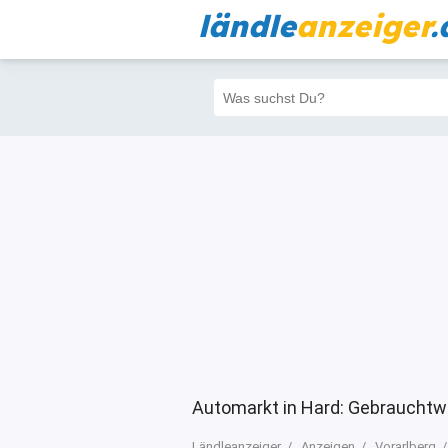
ländle
anzeiger
.
Alle
Priva
Filter
0
0
Automarkt in Hard: Gebrauchtw
Ländleanzeiger
Anzeigen
Vorarlberg