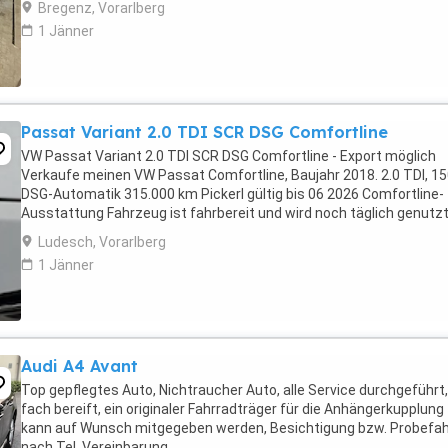
Bregenz, Vorarlberg
1 Jänner
Passat Variant 2.0 TDI SCR DSG Comfortline
VW Passat Variant 2.0 TDI SCR DSG Comfortline - Export möglich
Verkaufe meinen VW Passat Comfortline, Baujahr 2018. 2.0 TDI, 1
DSG-Automatik 315.000 km Pickerl gültig bis 06 2026 Comfortline-
Ausstattung Fahrzeug ist fahrbereit und wird noch täglich genutzt
Alters- und kilometerbedingte Gebrauchsspuren ...
Ludesch, Vorarlberg
1 Jänner
Audi A4 Avant
Top gepflegtes Auto, Nichtraucher Auto, alle Service durchgeführt,
fach bereift, ein originaler Fahrradträger für die Anhängerkupplung
kann auf Wunsch mitgegeben werden, Besichtigung bzw. Probefah
nach Tel. Vereinbarung.