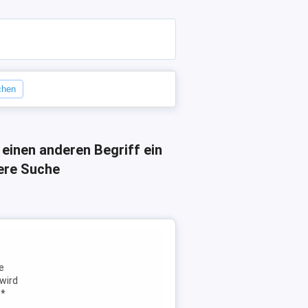
schen
 einen anderen Begriff ein
here Suche
e
(wird
 *