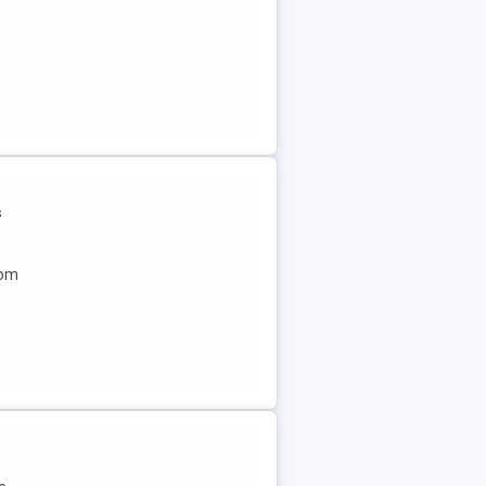
s
vom