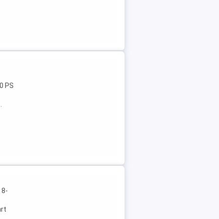
50 PS
.
 8-
rt