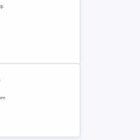
 8-
s
vom