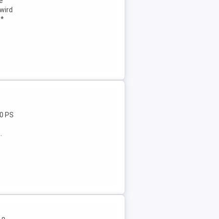
e
(wird
 *
50 PS
.