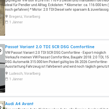
gepflegter VW Golf 8 Life mit 116 PS Diesel und manuellem Getrieb
ideal für Pendler und Alltag. Eckdaten: * Kilometer: ca. 116 000 km 
noch gefahren) * Motor: 2.0 TDI Diesel sehr sparsam & zuverlässig
Getriebe: Manuell * ...
Bregenz, Vorarlberg
1 Jänner
Passat Variant 2.0 TDI SCR DSG Comfortline
VW Passat Variant 2.0 TDI SCR DSG Comfortline - Export möglich
Verkaufe meinen VW Passat Comfortline, Baujahr 2018. 2.0 TDI, 1
DSG-Automatik 315.000 km Pickerl gültig bis 06 2026 Comfortline-
Ausstattung Fahrzeug ist fahrbereit und wird noch täglich genutzt
Alters- und kilometerbedingte Gebrauchsspuren ...
Ludesch, Vorarlberg
1 Jänner
Audi A4 Avant