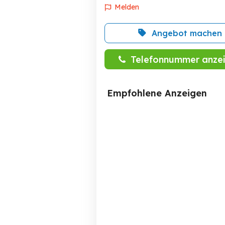
Melden
Angebot machen
Telefonnummer anze
Empfohlene Anzeigen
Mercedes benz Original
Mercedes- benz Original
Winterräder 245.45 R17
W
Wie
Dornbirn
200 EUR