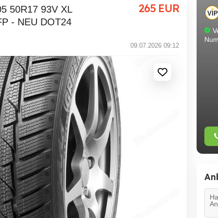
265
EUR
FP - NEU DOT24
Ve
Num
09.07.2026 09:12
An