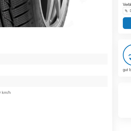
Verb
D
gut 
0 km/h