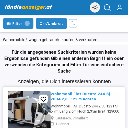
ländle
anzeiger
.at
Filter
Ort/Umkreis
Wohnmobile/-wagen gebraucht kaufen & verkaufen
Für die angegebenen Suchkriterien wurden keine
Ergebnisse gefunden
Gib einen anderen Begriff ein oder
verwenden die Kategorien und Filter für eine einfachere
Suche
Anzeigen, die Dich interessieren könnten
Wohnmobil Fiat Ducato 244 Bj
2004 2,8L 122Ps Kasten
Wohnmobil FIAT Ducato 244 2,8L 122 PS
5,7m Lang 2,6m Hoch 2,35m Breit. 129000
Km Vohrgeführt Fährt und Bremst.
Lauterach, Vorarlberg
1 Jänner