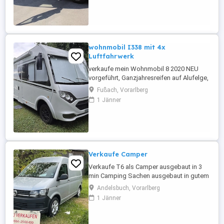
wohnmobil I338 mit 4x
Luftfahrwerk
verkaufe mein Wohnmobil 8 2020 NEU
vorgeführt, Ganzjahresreifen auf Alufelge,
Gasheizung steuerbar mit Handy, carado
Fußach, Vorarlberg
i338 von 2020 mit 9 Gang automatik, Sat,
1 Jänner
Solar Litium Akku, Aussendusche, 4-fach
Luftfahrwerk Listen Neupreis 124.000.-
Verkaufspreis 85.000.-
Verkaufe Camper
Verkaufe T6 als Camper ausgebaut in 3
min Camping Sachen ausgebaut in gutem
gebrauchten Zustand sofort einsatzbereit
Andelsbuch, Vorarlberg
einsteigen losfahren neu vorgeführt alles
1 Jänner
weitere am Telefon