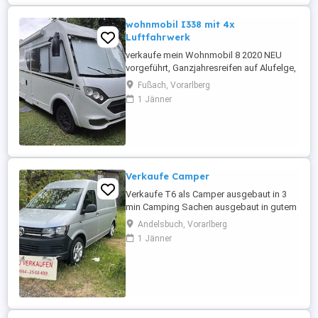
wohnmobil I338 mit 4x
Luftfahrwerk
verkaufe mein Wohnmobil 8 2020 NEU
vorgeführt, Ganzjahresreifen auf Alufelge,
Gasheizung steuerbar mit Handy, carado
Fußach, Vorarlberg
i338 von 2020 mit 9 Gang automatik, Sat,
1 Jänner
Solar Litium Akku, Aussendusche, 4-fach
Luftfahrwerk Listen Neupreis 124.000.-
Verkaufspreis 85.000.-
Verkaufe Camper
Verkaufe T6 als Camper ausgebaut in 3
min Camping Sachen ausgebaut in gutem
gebrauchten Zustand sofort einsatzbereit
Andelsbuch, Vorarlberg
einsteigen losfahren neu vorgeführt alles
1 Jänner
weitere am Telefon