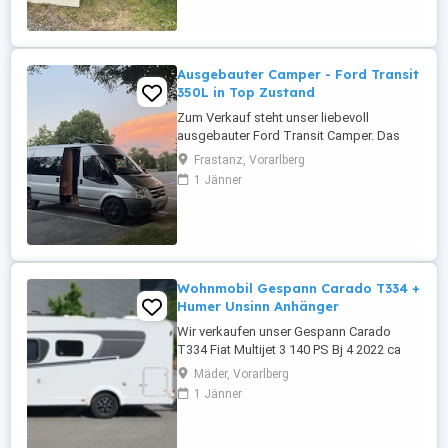
Ausgebauter Camper - Ford Transit
350L in Top Zustand
Zum Verkauf steht unser liebevoll
ausgebauter Ford Transit Camper. Das
Fahrzeug war ursprünglich ein 14-Sitzer
Frastanz, Vorarlberg
Schulbus. Der Camper befindet sich in
1 Jänner
einem sehr gepflegten Zustand, ist
technisch zuverlässig und sofort
einsatzbereit. Besonders hervorzuheben
ist der außergewöhnlich gute
Karosseriezustand ...
Wohnmobil Gespann Carado T334 +
Humer Unsinn Anhänger
Wir verkaufen unser Gespann Carado
T334 Fiat Multijet 3 140 PS Bj 4 2022 ca
21717km und Humer ( Unsinn ) Anhänger
Mäder, Vorarlberg
gebremst Bj 7 2013 zulässiges
1 Jänner
Gesamtgewicht 1300kg Ausstattung: 4
Schlafplätze, Hubbett mit Matratzen
Topper , getrennte WC-