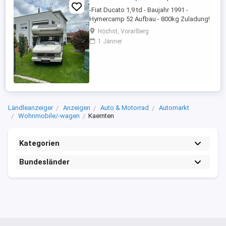
-Fiat Ducato 1,9 td - Baujahr 1991 -
Hymercamp 52 Aufbau - 800kg Zuladung!
- 213000 Km - 250wp PV mit 100Ah
Höchst, Vorarlberg
Lithiumbatterie - Getriebe neu überholt -
1 Jänner
Dachfenster neu - Motorradträger 125kg -
Wohnmobilschutzhülle - 2 x 11kg
Gasflaschen - 2 Flammen Campingaz
Kocher für außen
Ländleanzeiger
Anzeigen
Auto & Motorrad
Automarkt
Wohnmobile/-wagen
Kaernten
Kategorien
Bundesländer