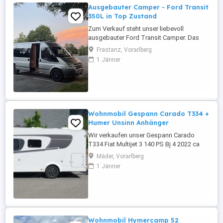
Ausgebauter Camper - Ford Transit
350L in Top Zustand
Zum Verkauf steht unser liebevoll
ausgebauter Ford Transit Camper. Das
Fahrzeug war ursprünglich ein 14-Sitzer
Frastanz, Vorarlberg
Schulbus. Der Camper befindet sich in
1 Jänner
einem sehr gepflegten Zustand, ist
technisch zuverlässig und sofort
einsatzbereit. Besonders hervorzuheben
ist der außergewöhnlich gute
Karosseriezustand ...
Wohnmobil Gespann Carado T334 +
Humer Unsinn Anhänger
Wir verkaufen unser Gespann Carado
T334 Fiat Multijet 3 140 PS Bj 4 2022 ca
21717km und Humer ( Unsinn ) Anhänger
Mäder, Vorarlberg
gebremst Bj 7 2013 zulässiges
1 Jänner
Gesamtgewicht 1300kg Ausstattung: 4
Schlafplätze, Hubbett mit Matratzen
Topper , getrennte WC-
Duschkombination, Kühlschrank 167L mit
Gefrierfach, Basis Paket, ...
Wohnmobil Hymercamp 52