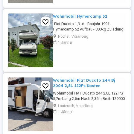
Duschkombination, Kühlschrank 167L mit
Gefrierfach, Basis Paket, ...
Wohnmobil Hymercamp 52
-Fiat Ducato 1,9 td - Baujahr 1991 -
Hymercamp 52 Aufbau - 800kg Zuladung!
- 213000 Km - 250wp PV mit 100Ah
Höchst, Vorarlberg
Lithiumbatterie - Getriebe neu überholt -
1 Jänner
Dachfenster neu - Motorradträger 125kg -
Wohnmobilschutzhülle - 2 x 11kg
Gasflaschen - 2 Flammen Campingaz
Kocher für außen
Wohnmobil Fiat Ducato 244 Bj
2004 2,8L 122Ps Kasten
Wohnmobil FIAT Ducato 244 2,8L 122 PS
5,7m Lang 2,6m Hoch 2,35m Breit. 129000
Km Vohrgeführt Fährt und Bremst.
Lauterach, Vorarlberg
1 Jänner