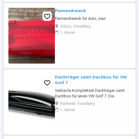
Pannendreieck
Pannendreieck für Auto, neu!
Götzis, Vorarlberg
1 Jänner
Dachträger samt Dachbox für VW
Golf 7
Verkaufe Komplettset Dachträger samt
Dachbox für einen VW Golf 7. Die
Dachbox ist universell anwendbar, die
Rankweil, Vorarlberg
Dachträger Atera SIGNO AS Aero 047272
1 Jänner
sind geeignet für VW Golf 7 (5-Türer
Schrägheck), Bj. 2012 2021. Komplett mit
2 Trägern, fahrzeugspezifischer
Klemmhalterung und Schloss. Auch für
Golf 7 mit ...