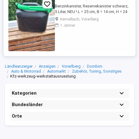
Benzinkanister, Reservekanister schwarz,
5 Liter, NEU ! L = 25 cm, B = 14 cm, H = 24
cm
Kennelbach, Vorarlberg
1 Jänner
Ländleanzeiger
Anzeigen
Vorarlberg
Dornbirn
Auto & Motorrad
Automarkt
Zubehör, Tuning, Sonstiges
Kfz-werkzeug-werkstattausruestung
Kategorien
Bundesländer
Orte