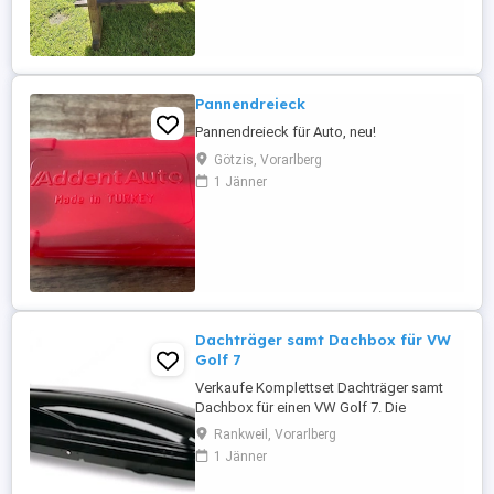
Pannendreieck
Pannendreieck für Auto, neu!
Götzis, Vorarlberg
1 Jänner
Dachträger samt Dachbox für VW
Golf 7
Verkaufe Komplettset Dachträger samt
Dachbox für einen VW Golf 7. Die
Dachbox ist universell anwendbar, die
Rankweil, Vorarlberg
Dachträger Atera SIGNO AS Aero 047272
1 Jänner
sind geeignet für VW Golf 7 (5-Türer
Schrägheck), Bj. 2012 2021. Komplett mit