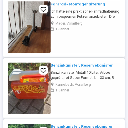
Fahrrad- Montagehalterung
Ich hätte eine praktische Fahrradhalterung
zum bequemen Putzen anzubieten. Die
Halterung ist aus verzinktem Stahlrohr,
Mäder, Vorarlberg
das Rohr ist schwenk- und drehbar und
1 Jänner
steht ausgeschwenkt 55 cm heraus. Die
Höhe der Halterung beträgt 43 cm.
Benzinkanister, Reservekanister
Benzinkanister Metall 10 Liter. Arboe
geprüft, rot Super Format: L = 33 cm, B =
15 cm, H = 30 cm Guter Zustand
Kennelbach, Vorarlberg
1 Jänner
Benzinkanister, Reservekanister