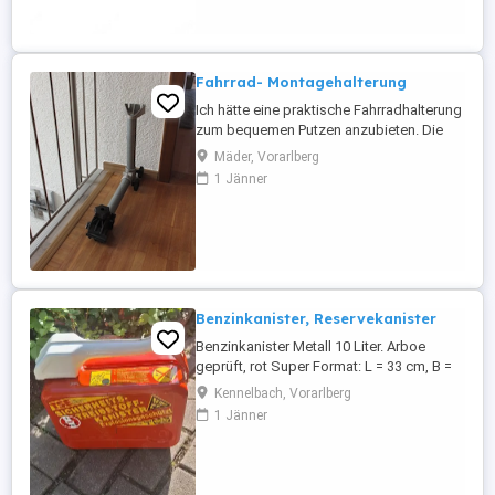
2 Trägern, fahrzeugspezifischer
Klemmhalterung und Schloss. Auch für
Golf 7 mit ...
Fahrrad- Montagehalterung
Ich hätte eine praktische Fahrradhalterung
zum bequemen Putzen anzubieten. Die
Halterung ist aus verzinktem Stahlrohr,
Mäder, Vorarlberg
das Rohr ist schwenk- und drehbar und
1 Jänner
steht ausgeschwenkt 55 cm heraus. Die
Höhe der Halterung beträgt 43 cm.
Benzinkanister, Reservekanister
Benzinkanister Metall 10 Liter. Arboe
geprüft, rot Super Format: L = 33 cm, B =
15 cm, H = 30 cm Guter Zustand
Kennelbach, Vorarlberg
1 Jänner