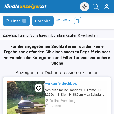
ländle
anzeiger
.at
Filter
Dornbirn
Zubehör, Tuning, Sonstiges in Dornbirn kaufen & verkaufen
Für die angegebenen Suchkriterien wurden keine
Ergebnisse gefunden
Gib einen anderen Begriff ein oder
verwenden die Kategorien und Filter für eine einfachere
Suche
Anzeigen, die Dich interessieren könnten
verkaufe dachbox
Verkaufe meine Dachbox. X Treme 500.
L225cm B:83cm H:38.5cm Max Zuladung
50kg Eigengewicht 20kg.
Schlins, Vorarlberg
1 Jänner