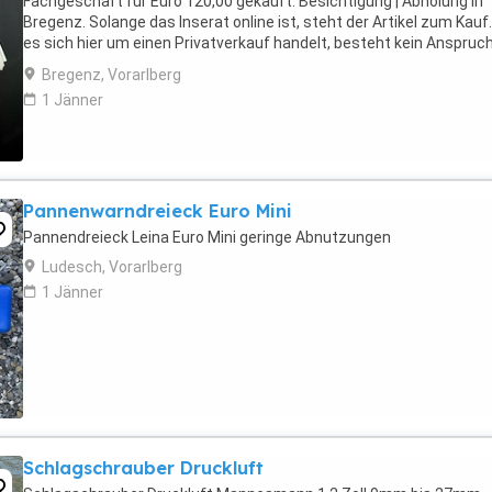
Fachgeschäft für Euro 120,00 gekauft. Besichtigung | Abholung in
Bregenz. Solange das Inserat online ist, steht der Artikel zum Kauf
es sich hier um einen Privatverkauf handelt, besteht kein Anspruc
Garantie, Umtausch oder ...
Bregenz, Vorarlberg
1 Jänner
Pannenwarndreieck Euro Mini
Pannendreieck Leina Euro Mini geringe Abnutzungen
Ludesch, Vorarlberg
1 Jänner
Schlagschrauber Druckluft