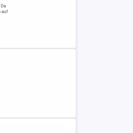
. Da
h auf