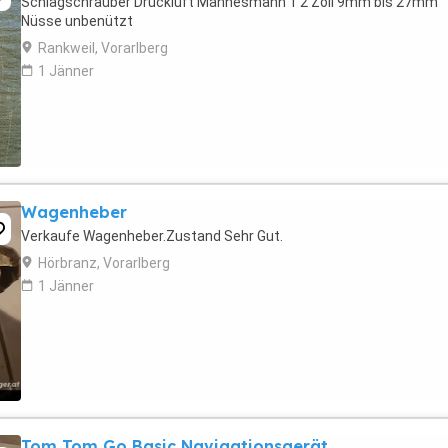
Schlagschrauber Druckluft Mannesmann 1 2 Zoll 9mm bis 27mm
Nüsse unbenützt
Rankweil, Vorarlberg
1 Jänner
Wagenheber
Verkaufe Wagenheber.Zustand Sehr Gut.
Hörbranz, Vorarlberg
1 Jänner
Tom Tom Go Basic Navigationsgerät