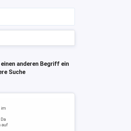
 einen anderen Begriff ein
here Suche
, im
. Da
h auf