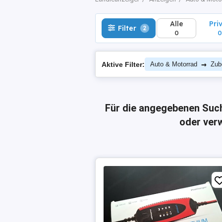
Alle
Pri
Filter
2
0
0
→
Aktive Filter:
Auto & Motorrad
Zub
Für die angegebenen Suc
oder verw