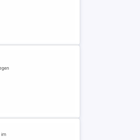
wegen
, im