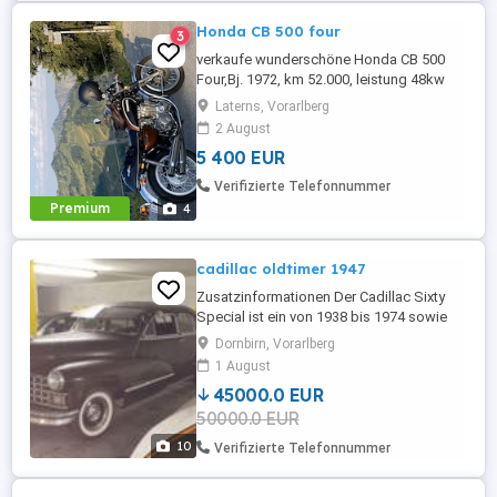
Honda CB 500 four
3
verkaufe wunderschöne Honda CB 500
Four,Bj. 1972, km 52.000, leistung 48kw
(65 PS) läuft einwandfrei.
Laterns, Vorarlberg
2 August
5 400 EUR
Verifizierte Telefonnummer
Premium
4
cadillac oldtimer 1947
Zusatzinformationen Der Cadillac Sixty
Special ist ein von 1938 bis 1974 sowie
von 1986 bis 1993 produziertes Pkw-
Dornbirn, Vorarlberg
Modell der zum General Motors-Konzern
1 August
gehörenden US- amerikanischen
45000.0 EUR
Fahrzeugmarke Cadillac. Nach
50000.0 EUR
Wiederaufnahme der zivilen Produktion im
Mai 1946 blieb der Sixty Special (nun mit
10
Verifizierte Telefonnummer
der inoffiziellen Zusatzbezeichnung ...