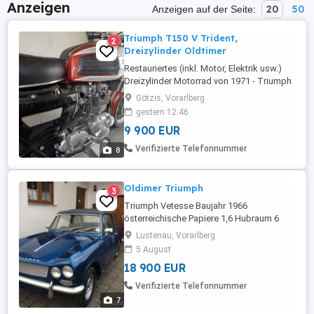
Anzeigen
20
50
Anzeigen auf der Seite:
Triumph T150 V Trident,
2
Dreizylinder Oldtimer
Restauriertes (inkl. Motor, Elektrik usw.)
Dreizylinder Motorrad von 1971 - Triumph
T150 V Trident
Götzis, Vorarlberg
gestern 12:46
9 900 EUR
Verifizierte Telefonnummer
8
Oldimer Triumph
3
Triumph Vetesse Baujahr 1966
österreichische Papiere 1,6 Hubraum 6
Zylinder Doppelvergaser Cabrio restauriert
Lustenau, Vorarlberg
komplett Motor Getriebe alles ok
5 August
Vergaser Überprüft Siitze neu Dach ok
18 900 EUR
sehr seltenes Fahrzeug
Verifizierte Telefonnummer
7