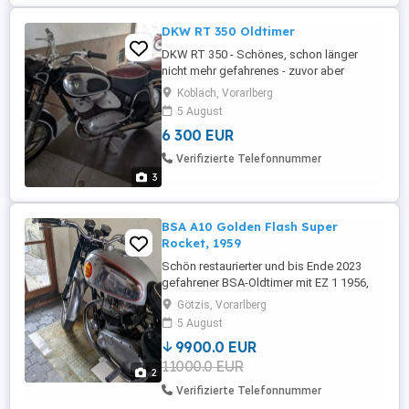
DKW RT 350 Oldtimer
DKW RT 350 - Schönes, schon länger
nicht mehr gefahrenes - zuvor aber
restauriertes - Oldtimer Motorrad aus den
Koblach, Vorarlberg
50iger-Jahren mit österr. Papieren. EZ 7
5 August
1955
6 300 EUR
Verifizierte Telefonnummer
3
BSA A10 Golden Flash Super
Rocket, 1959
Schön restaurierter und bis Ende 2023
gefahrener BSA-Oldtimer mit EZ 1 1956,
österr. Papiere
Götzis, Vorarlberg
5 August
9900.0 EUR
11000.0 EUR
2
Verifizierte Telefonnummer