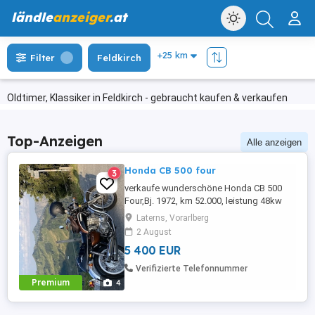
ländle
anzeiger
.at
Filter
Feldkirch
Oldtimer, Klassiker in Feldkirch - gebraucht kaufen & verkaufen
Top-Anzeigen
Alle anzeigen
Honda CB 500 four
3
verkaufe wunderschöne Honda CB 500
Four,Bj. 1972, km 52.000, leistung 48kw
(65 PS) läuft einwandfrei.
Laterns, Vorarlberg
2 August
5 400 EUR
Verifizierte Telefonnummer
Premium
4