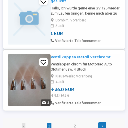
gesucht
Hallo, Ich würde gerne eine SV 125 wieder
zum Laufen bringen, kenne mich aber zu
wenig aus. Gibt es einen privaten
Dornbirn, Vorarlberg
Schrauber, der mir gegen Bezahlung hilft?
5 Juli
Zeitlich ohne Druck, lebe im Raum
1 EUR
Dornbirn. Auch ein paar Teile fehlen mir. lg
Gerhard
Verifizierte Telefonnummer
Ventilkappen Metall verchromt
Ventilappen chrom für Motorrad Auto
Oldtimer usw. 4 Stück
Klaus-Weiler, Vorarlberg
4 Juli
36.0 EUR
44.0 EUR
2
Verifizierte Telefonnummer
›
‹
1
2