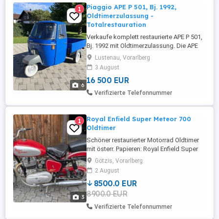
Piaggio APE P 501, Bj. 1992,
1
Oldtimerzulassung -
Totalrestauration
Verkaufe komplett restaurierte APE P 501,
Bj. 1992 mit Oldtimerzulassung. Die APE
besteht fast komplett aus Neuteilen. Der
Lustenau, Vorarlberg
Motor wurde neu aufgebaut. Kabine und
3 August
Pritsche sandgestrahlt, speziell grundiert
16 500 EUR
und neu lackiert in Signalblau (RAL 5005).
6
Umfangreiche Dokumentation mit
Verifizierte Telefonnummer
Fotobuch und Rechnungen ...
Royal Enfield Super Meteor 700
1
Oldtimer
Schöner restaurierter Motorrad Oldtimer
mit österr. Papieren: Royal Enfield Super
Meteor 700 mit einer EZ von 1 1956.
Götzis, Vorarlberg
2 August
8500.0 EUR
8900.0 EUR
3
Verifizierte Telefonnummer