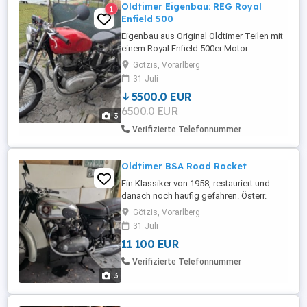
Oldtimer Eigenbau: REG Royal
1
Enfield 500
Eigenbau aus Original Oldtimer Teilen mit
einem Royal Enfield 500er Motor.
Schönes, sportliches Einzelstück ;-)
Götzis, Vorarlberg
31 Juli
5500.0 EUR
6500.0 EUR
3
Verifizierte Telefonnummer
Oldtimer BSA Road Rocket
Ein Klassiker von 1958, restauriert und
danach noch häufig gefahren. Österr.
Papiere.
Götzis, Vorarlberg
31 Juli
11 100 EUR
Verifizierte Telefonnummer
3