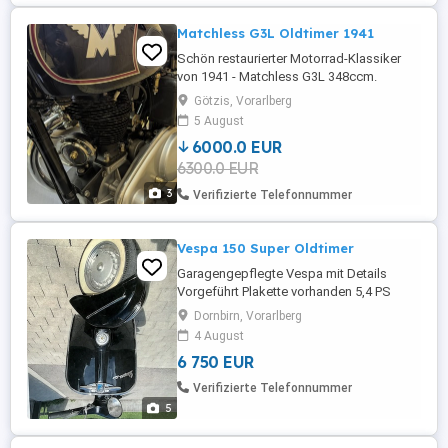
Matchless G3L Oldtimer 1941
Schön restaurierter Motorrad-Klassiker
von 1941 - Matchless G3L 348ccm.
Götzis, Vorarlberg
5 August
6000.0 EUR
6300.0 EUR
3
Verifizierte Telefonnummer
Vespa 150 Super Oldtimer
Garagengepflegte Vespa mit Details
Vorgeführt Plakette vorhanden 5,4 PS
Zahlreiches Zubehör 240km Benzin
Dornbirn, Vorarlberg
4 August
6 750 EUR
Verifizierte Telefonnummer
5