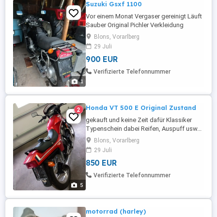
Suzuki Gsxf 1100
Vor einem Monat Vergaser gereinigt Läuft
Sauber Original Pichler Verkleidung
Blons, Vorarlberg
29 Juli
900 EUR
Verifizierte Telefonnummer
1
Honda VT 500 E Original Zustand
2
gekauft und keine Zeit dafür Klassiker
Typenschein dabei Reifen, Auspuff usw...
Sehr gut Ersatzteile, Blinker usw.. dabei
Blons, Vorarlberg
steht seit ca. 3 Jahren Tausch gegen
29 Juli
Wertausgleich Oldtimer Moped oder
850 EUR
Motorrad möglich
Verifizierte Telefonnummer
5
motorrad (harley)