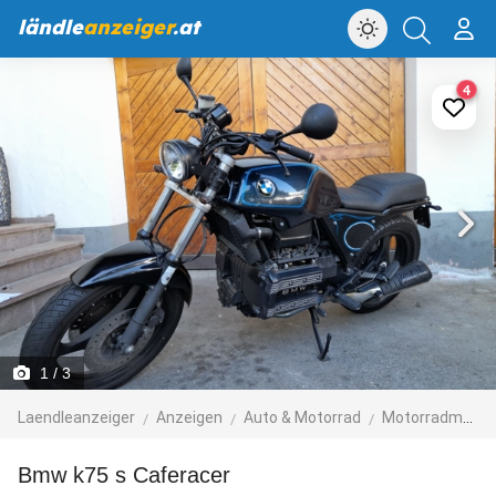
ländle
anzeiger
.at
4
1
/ 3
Laendleanzeiger
Anzeigen
Auto & Motorrad
Motorradmarkt
Bmw k75 s Caferacer