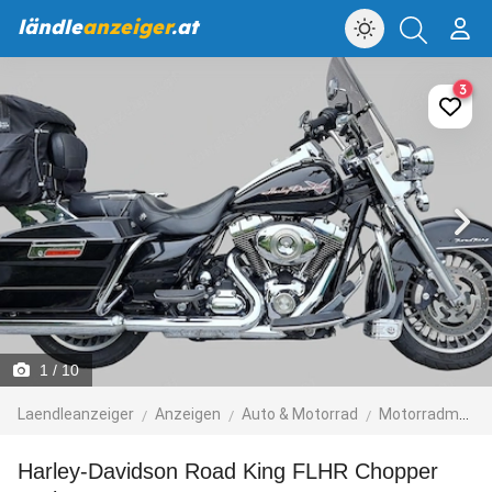
ländle
anzeiger
.at
3
1
/ 10
Laendleanzeiger
Anzeigen
Auto & Motorrad
Motorradmarkt
Harley-Davidson Road King FLHR Chopper