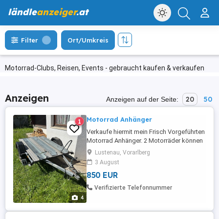
ländle
anzeiger
.at
Filter
Ort/Umkreis
Motorrad-Clubs, Reisen, Events - gebraucht kaufen & verkaufen
Anzeigen
20
50
Anzeigen auf der Seite:
Motorrad Anhänger
1
Verkaufe hiermit mein Frisch Vorgeführten
Motorrad Anhänger. 2 Motorräder können
geladen werden. In der Mitte ist die
Lustenau, Vorarlberg
Auffahrrampe montiert. Kann ohne
3 August
Anhängerführerschein gezogen werden.
850 EUR
Verifizierte Telefonnummer
4