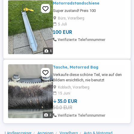
Motorradstandschiene
Super zustand! Preis 100
Bürs, Vorarlberg
5 Juli
100 EUR
Verifizierte Telefonnummer
3
Tasche, Motorrad Bag
Verkaufe diese schöne Teil, wie auf den
Bildern ersichtlich, nie benutzt
Koblach, Vorarlberg
15 Juni
35.0 EUR
50.0 EUR
2
Verifizierte Telefonnummer
Ländleanzeiger
Anzeigen
Vorarlberg
Auto & Motorrad