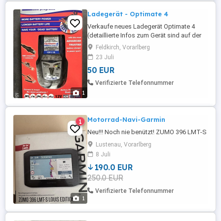
im dunklen Keller ...
Ladegerät - Optimate 4
Verkaufe neues Ladegerät Optimate 4
(detaillierte Infos zum Gerät sind auf der
Homepage des Herstellers abrufbar)
Feldkirch, Vorarlberg
23 Juli
50 EUR
Verifizierte Telefonnummer
1
Motorrad-Navi-Garmin
1
Neu!!! Noch nie benützt! ZUMO 396 LMT-S
Lustenau, Vorarlberg
8 Juli
190.0 EUR
250.0 EUR
Verifizierte Telefonnummer
1