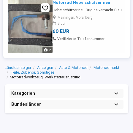
Motorrad Hebelschützer neu
Hebelschützer neu Originalverpackt Blau
Meiningen, Vorarlberg
3 Juli
60 EUR
Verifizierte Telefonnummer
2
Ländleanzeiger
Anzeigen
Auto & Motorrad
Motorradmarkt
Teile, Zubehör, Sonstiges
Motorradwerkzeug, Werkstattausrüstung
Kategorien
Bundesländer