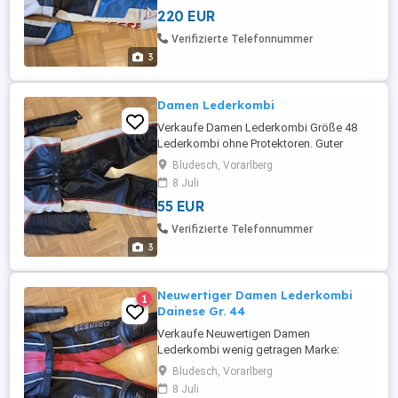
220 EUR
Verifizierte Telefonnummer
3
Damen Lederkombi
Verkaufe Damen Lederkombi Größe 48
Lederkombi ohne Protektoren. Guter
zustand, alle Reißverschlüsse
Bludesch, Vorarlberg
funktionieren.
8 Juli
55 EUR
Verifizierte Telefonnummer
3
Neuwertiger Damen Lederkombi
1
Dainese Gr. 44
Verkaufe Neuwertigen Damen
Lederkombi wenig getragen Marke:
Dainese Größe 44. alle Reißverschlüsse
Bludesch, Vorarlberg
funktionieren
8 Juli