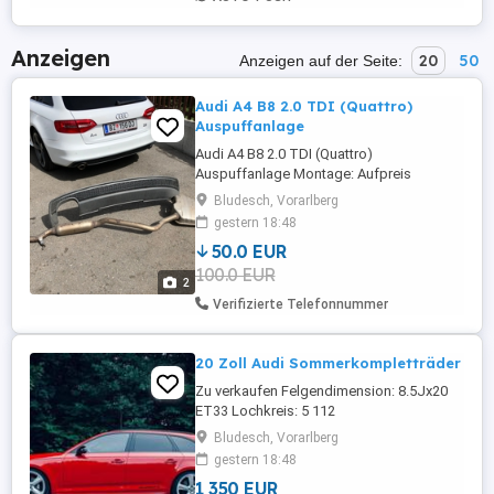
Anzeigen
20
50
Anzeigen auf der Seite:
Audi A4 B8 2.0 TDI (Quattro)
Auspuffanlage
Audi A4 B8 2.0 TDI (Quattro)
Auspuffanlage Montage: Aufpreis
Versand: Aufpreis
Bludesch, Vorarlberg
gestern 18:48
50.0 EUR
100.0 EUR
2
Verifizierte Telefonnummer
20 Zoll Audi Sommerkompletträder
Zu verkaufen Felgendimension: 8.5Jx20
ET33 Lochkreis: 5 112
Felgenartikelnummer: 8R0601025CA - 0
Bludesch, Vorarlberg
Hersteller: Audi Original Zustand:
gestern 18:48
NEUWERTIG Reifendimension: 255 45R20
1 350 EUR
Reifenmarke: Goodride Reifenmodel: