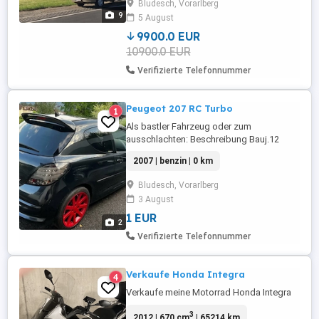
Bludesch, Vorarlberg
2027 Innenraum in gepflegtem Zustand,
9
5 August
Teppichboden, alle Geräte
funktionstüchtig 5 Schlafplätze Küche mit
9900.0 EUR
2-flammigem ...
10900.0 EUR
Verifizierte Telefonnummer
Peugeot 207 RC Turbo
1
Als bastler Fahrzeug oder zum
ausschlachten: Beschreibung Bauj.12
2007, Eigengewicht 1250 kg, Recaro
2007 | benzin | 0 km
Schalensitze, 175 Ps, LED Scheinwerfer &
Rückleuchten-Orginalteile vorhanden,
Bludesch, Vorarlberg
Neuer Turboschlauch,
3 August
Fahrwerkstieferlegung H&R-typisiert, 17
Zoll Felgen mit 205 45 R17 Gummis-
1 EUR
2
typisiert an BASTLER abzugeben! Evtl ...
Verifizierte Telefonnummer
Verkaufe Honda Integra
4
Verkaufe meine Motorrad Honda Integra
3
2012 | 670 cm
| 65214 km