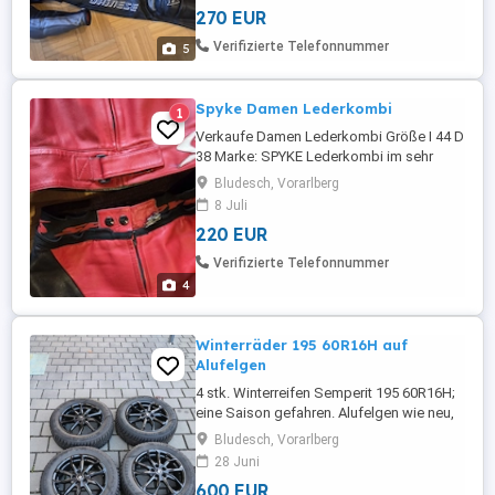
270 EUR
Verifizierte Telefonnummer
5
Spyke Damen Lederkombi
1
Verkaufe Damen Lederkombi Größe I 44 D
38 Marke: SPYKE Lederkombi im sehr
guten Zustand, alle Reißverschlüsse
Bludesch, Vorarlberg
funktionieren.
8 Juli
220 EUR
Verifizierte Telefonnummer
4
Winterräder 195 60R16H auf
Alufelgen
4 stk. Winterreifen Semperit 195 60R16H;
eine Saison gefahren. Alufelgen wie neu,
keine Kratzer oder Beschädigungen.
Bludesch, Vorarlberg
Passen auf VW Polo, Taigo,... LK 4x100.
28 Juni
Nur Abholung, kein Versand
600 EUR