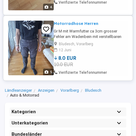
Verifizierte Telefonnummer
4
Motorradhose Herren
Gr M mit Warmfutter ca 3cm grosser
Fehler am Wadenbein mit verstellbaren
Hosenträger können auch abgenommen
Bludesch, Vorarlberg
werden leichte Gebrauchsspuren
12 Juni
8.0 EUR
10.0 EUR
5
Verifizierte Telefonnummer
Ländleanzeiger
Anzeigen
Vorarlberg
Bludesch
Auto & Motorrad
Kategorien
Unterkategorien
Bundesländer