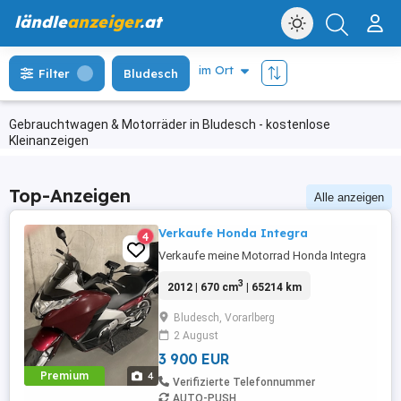
ländle
anzeiger
.at
Filter
Bludesch
Gebrauchtwagen & Motorräder in Bludesch - kostenlose
Kleinanzeigen
Top-Anzeigen
Alle anzeigen
Verkaufe Honda Integra
4
Verkaufe meine Motorrad Honda Integra
3
2012 | 670 cm
| 65214 km
Bludesch, Vorarlberg
2 August
3 900 EUR
Premium
4
Verifizierte Telefonnummer
AUTO-PUSH