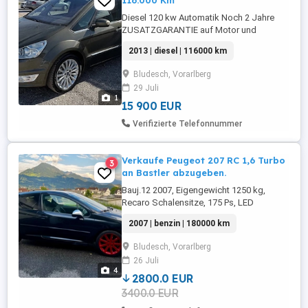
116.000 Km
Diesel 120 kw Automatik Noch 2 Jahre
ZUSATZGARANTIE auf Motor und
Getriebe. Probefahrt gerne möglich da
2013 | diesel | 116000 km
angemeldet.
Bludesch, Vorarlberg
29 Juli
1
15 900 EUR
Verifizierte Telefonnummer
Verkaufe Peugeot 207 RC 1,6 Turbo
3
an Bastler abzugeben.
Bauj.12 2007, Eigengewicht 1250 kg,
Recaro Schalensitze, 175 Ps, LED
Scheinwerfer & Rückleuchten-Orginalteile
2007 | benzin | 180000 km
vorhanden, Neuer Turboschlauch,
Fahrwerkstieferlegung H&R-typisiert, 17
Bludesch, Vorarlberg
Zoll Felgen mit 205 45 R17 Gummis-
26 Juli
typisiert an BASTLER um 3400 FIXPREIS
4
abzugeben!!!
2800.0 EUR
3400.0 EUR