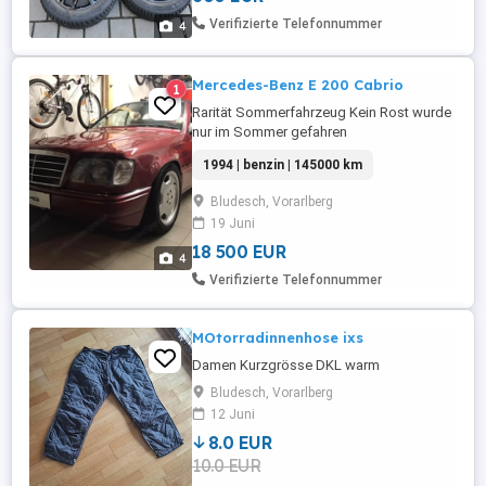
Verifizierte Telefonnummer
4
Mercedes-Benz E 200 Cabrio
1
Rarität Sommerfahrzeug Kein Rost wurde
nur im Sommer gefahren
Lederausstattung 5 Gang Schaltgetriebe
1994 | benzin | 145000 km
Verdeck top Zustand Bei interesse
Anrufen
Bludesch, Vorarlberg
19 Juni
18 500 EUR
4
Verifizierte Telefonnummer
MOtorradinnenhose ixs
Damen Kurzgrösse DKL warm
Bludesch, Vorarlberg
12 Juni
8.0 EUR
10.0 EUR