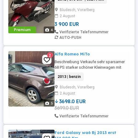
Bludesch, Vorarlberg
2 August
3 900 EUR
Premium
4
Verifizierte Telefonnummer
AUTO-PUSH
Alfa Romeo MiTo
2
Beschreibung Verkaufe sehr sparsamer
68 PS starker schöner Kleinwagen mit
neuem pickerl und 8 fach bereift. Neue
2013 | benzin
Federn neue Bremsschläuche,
Unterboden konserviert. Beifahrerseite
Bludesch, Vorarlberg
leicht beschädigt gebrauchspuren an der
2 August
Karosserie aber technisch
imeinwandfreien Zustand!
3698.0 EUR
5
3699.0 EUR
Verifizierte Telefonnummer
Ford Galaxy wa6 Bj 2013 erst