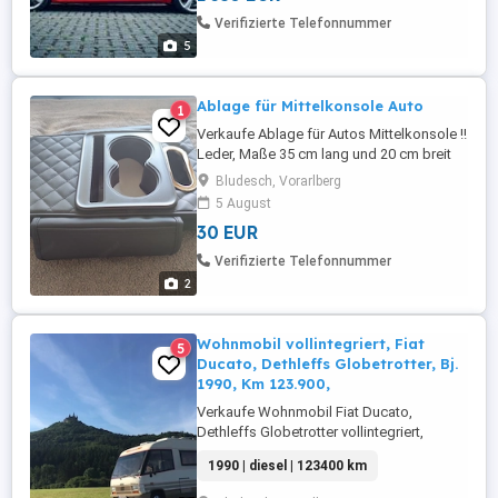
Sport SA-37 Dot:20 2021 Profil: sehr gut
Verifizierte Telefonnummer
Tel.: 0664 1258494 Standort: 6719
5
Bludesch
Ablage für Mittelkonsole Auto
1
Verkaufe Ablage für Autos Mittelkonsole !!
Leder, Maße 35 cm lang und 20 cm breit
neu !, für mein Auto leider zu breit !
Bludesch, Vorarlberg
5 August
30 EUR
Verifizierte Telefonnummer
2
Wohnmobil vollintegriert, Fiat
5
Ducato, Dethleffs Globetrotter, Bj.
1990, Km 123.900,
Verkaufe Wohnmobil Fiat Ducato,
Dethleffs Globetrotter vollintegriert,
Baujahr 1990, Km 123.400 Diesel, 1929
1990 | diesel | 123400 km
ccm, 81PS 60 Kw Begutachtungsplakette
bis 06 2027 + 4 Monate Gasprüfung bis 08