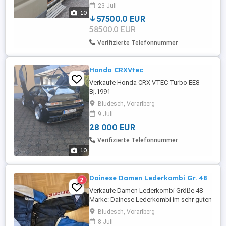
23 Juli
Getriebeöl gewechselt, Klimakompressor
10
neu und Klimaservice. Reifen ca. 10000km
57500.0 EUR
...
58500.0 EUR
Verifizierte Telefonnummer
Honda CRXVtec
Verkaufe Honda CRX VTEC Turbo EE8
Bj.1991
Bludesch, Vorarlberg
9 Juli
28 000 EUR
Verifizierte Telefonnummer
10
Dainese Damen Lederkombi Gr. 48
2
Verkaufe Damen Lederkombi Größe 48
Marke: Dainese Lederkombi im sehr guten
Zustand, alle Reißverschlüsse
Bludesch, Vorarlberg
funktionieren.
8 Juli