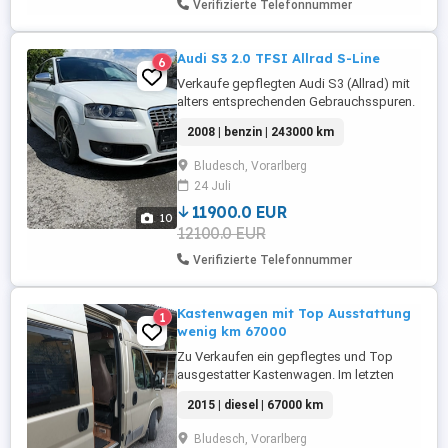
Verifizierte Telefonnummer
Audi S3 2.0 TFSI Allrad S-Line
6
Verkaufe gepflegten Audi S3 (Allrad) mit
alters entsprechenden Gebrauchsspuren.
Scheckheftgepflegt Hinterachse erneuert
2008 | benzin | 243000 km
Mai 2024 Zahnriemen erneuert Februar
2025 Kette Nockenwelleverstellung
Bludesch, Vorarlberg
erneuert April 2026 Bremsen Vorne &
24 Juli
Hinten erneuert April 2026 Service +
Pickerl April 2026
11900.0 EUR
10
12100.0 EUR
Verifizierte Telefonnummer
Kastenwagen mit Top Ausstattung
1
wenig km 67000
Zu Verkaufen ein gepflegtes und Top
ausgestatter Kastenwagen. Im letzten
Jahr Zahnriemen erneuert und Service bei
2015 | diesel | 67000 km
km 60.300, neu Starterbatterie. Öamtc
Vorgeführt, Gasprüfung auch 2025.
Bludesch, Vorarlberg
Kupplung und Geberzylinder neu,