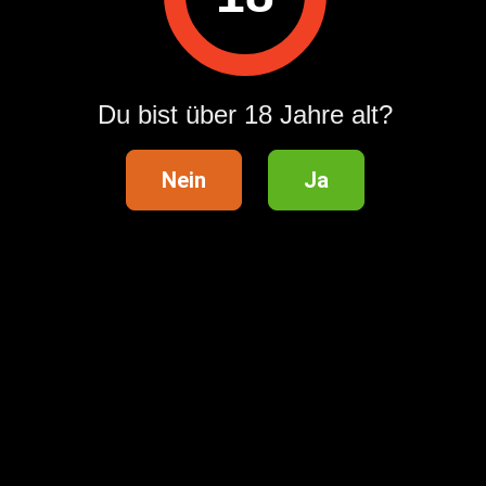
ID
: 1782835832
Ansichten:
0
Du bist über 18 Jahre alt?
Melden
Nein
Ja
Um diesen Anbieter zu kontaktieren, melde dich bei deinem
ländleanzeiger.at Konto an oder erstelle schnell ein neues
Konto.
Anmelden / Registrieren
Anzeige teilen auf