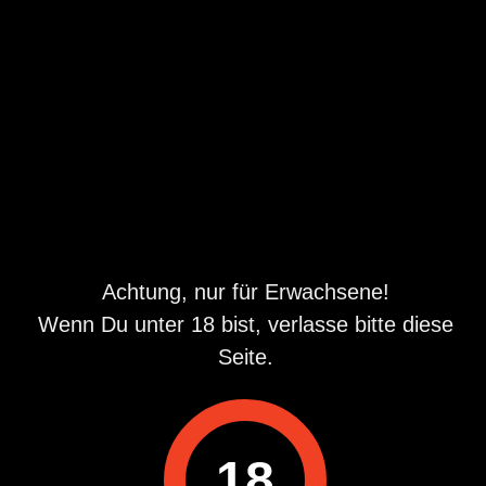
Partnerschaft möchte ich kennenlernen
Steiermark
,
Kapfenberg
30.06.2026 18:01
Details
Beschreibung
Hier ist eine liebenswerte, einfache Witwe auf der Suche
nach von gegenseitiger Harmonie getragener
Achtung, nur für Erwachsene!
Partnerschaft. Ich bin Gudrun, 55 Jahre alt, und habe eine
Wenn Du unter 18 bist, verlasse bitte diese
mittelschlanke Figur. Beruflich bin ich im sozialen Bereich
tätig. In der Freizeit bin ich gerne in der Natur, liebe
Seite.
Ausflüge, halte mich mit Schwimmen fit und kann von mir
sagen, eine zärtliche Frau zu sein, die sehr gerne kocht.
Treue und Ehrlichkeit sind mir wichtig. Über TTPCG und
diese Anzeige hoffe ich, bald mit einem zu mir passenden
Mann wieder glücklich zu werden. Nun freue ich mich auf
18
ausführliche Zuschriften mit Angabe der Handynummer.