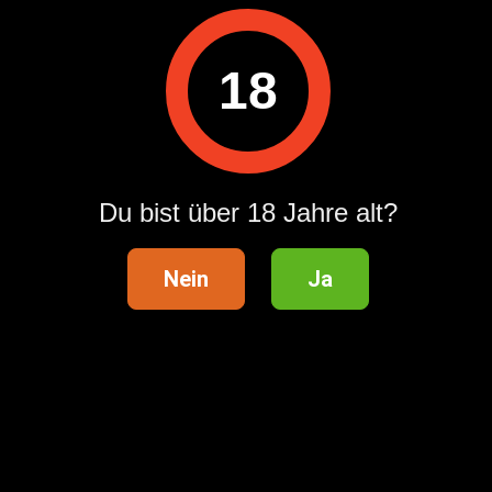
App laden
18
Kundensupport
Du bist über 18 Jahre alt?
Hilfebereich
Nein
Ja
Sicherheitstipps
AGB
Datenschutzeinstellungen zurücksetzen
Meldung gemäß dem Gesetz über digitale Dienste
Datenschutzerklärung
Kategorieübersicht