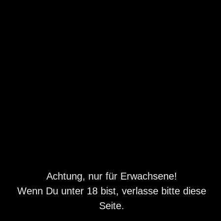
jährige ...
Ländleanzeiger
Anzeigen
Kärnten
Klagenfurt
Bekanntschaften
Partnerschaften & Kontakte
Partner-, Heiratsvermittlung
Kategorien
Bundesländer
Orte
Folge uns auf
Achtung, nur für Erwachsene!
Wenn Du unter 18 bist, verlasse bitte diese
Seite.