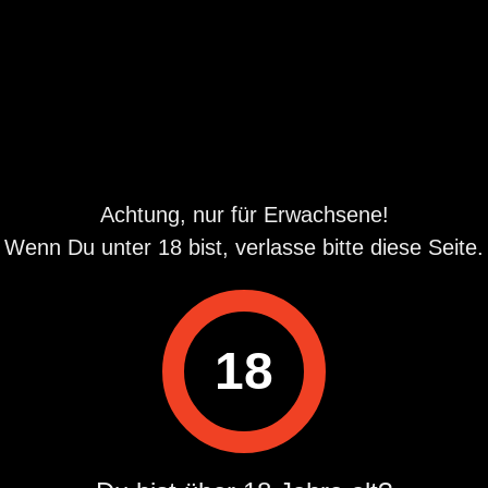
Achtung, nur für Erwachsene!
Wenn Du unter 18 bist, verlasse bitte diese Seite.
18
Partnerseiten
Folge uns a
Quoka.de
- Kostenlose Kleinanzeigen