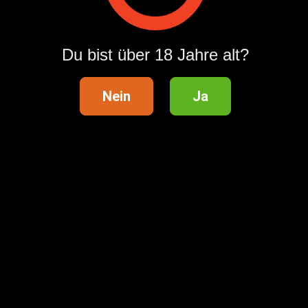
Hilfebereich
Sicherheitstipps
AGB
Du bist über 18 Jahre alt?
Datenschutzeinstellungen zurücksetzen
Meldung gemäß dem Gesetz über digitale Dienste
Nein
Ja
Datenschutzerklärung
Kategorieübersicht
Kontakt
Marketing
Impressum
Kampagnenbestimmungen
Hilfreiche Informationen
Exklusiv Anzeige