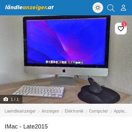
ländle
anzeiger
.at
1
1
/ 1
Laendleanzeiger
Anzeigen
Elektronik
Computer
Apple-Computer
iMac - Late2015