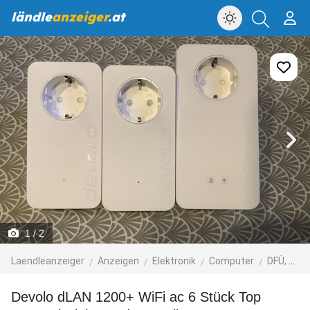
ländle
anzeiger
.at
1
/ 2
Laendleanzeiger
Anzeigen
Elektronik
Computer
DFÜ, Modems, ISDN, DSL
Devolo dLAN 1200+ WiFi ac 6 Stück Top