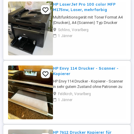
HP LaserJet Pro 100 color MFP
M175nw, Laser, mehrfarbig
Multifunktionsgerät mit Toner Format A4
(Drucken), A4 (Scannen) Typ Drucker
Scanner Kopierer Farbsystem 4-farbig, 4x
Schlins, Vorarlberg
Einzeltoner Verbrauchsmaterial HP 126A
1 Jänner
Drucken 600x600dpi - 16 4 S min (A4)
(ISO) Scannen 1200x1200dpi - 10 S min
(A4) Kopieren 300x300dpi - 16 4 S min
(A4) (ISO) Papierzufuhr ...
HP Envy 114 Drucker - Scanner -
Kopierer
HP Envy 114 Drucker - Kopierer - Scanner
in sehr gutem Zustand ohne Patronen zu
verkaufen. Wireless. FP 25,
Feldkirch, Vorarlberg
1 Jänner
HP 7612 Drucker Kopierer für