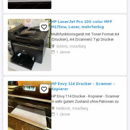
HP LaserJet Pro 100 color MFP
M175nw, Laser, mehrfarbig
Multifunktionsgerät mit Toner Format A4
(Drucken), A4 (Scannen) Typ Drucker
Scanner Kopierer Farbsystem 4-farbig, 4x
Schlins, Vorarlberg
Einzeltoner Verbrauchsmaterial HP 126A
1 Jänner
Drucken 600x600dpi - 16 4 S min (A4)
(ISO) Scannen 1200x1200dpi - 10 S min
(A4) Kopieren 300x300dpi - 16 4 S min
(A4) (ISO) Papierzufuhr ...
HP Envy 114 Drucker - Scanner -
Kopierer
HP Envy 114 Drucker - Kopierer - Scanner
in sehr gutem Zustand ohne Patronen zu
verkaufen. Wireless. FP 25,
Feldkirch, Vorarlberg
1 Jänner