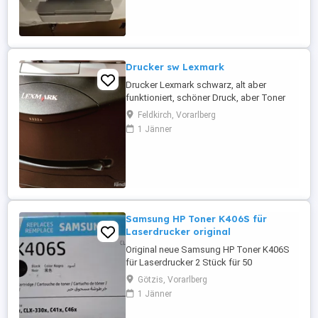
Drucker sw Lexmark
Drucker Lexmark schwarz, alt aber
funktioniert, schöner Druck, aber Toner
leer (hat ewig gehalten), wir haben ihn
Feldkirch, Vorarlberg
durch Farbdruck ersetzt.
1 Jänner
Samsung HP Toner K406S für
Laserdrucker original
Original neue Samsung HP Toner K406S
für Laserdrucker 2 Stück für 50
Götzis, Vorarlberg
1 Jänner