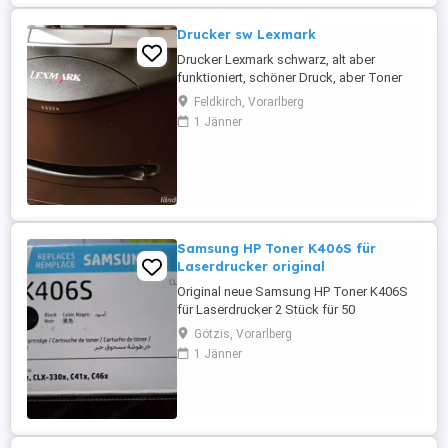
Drucker sw Lexmark
Drucker Lexmark schwarz, alt aber
funktioniert, schöner Druck, aber Toner
leer (hat ewig gehalten), wir haben ihn
Feldkirch, Vorarlberg
durch Farbdruck ersetzt.
1 Jänner
Samsung HP Toner K406S für
Laserdrucker original
Original neue Samsung HP Toner K406S
für Laserdrucker 2 Stück für 50
Götzis, Vorarlberg
1 Jänner