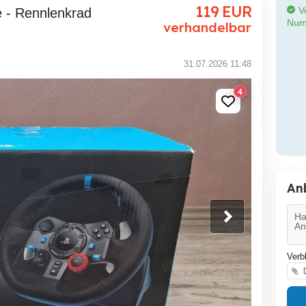
119
EUR
Ve
Num
verhandelbar
31.07.2026 11:48
4
An
Verb
D