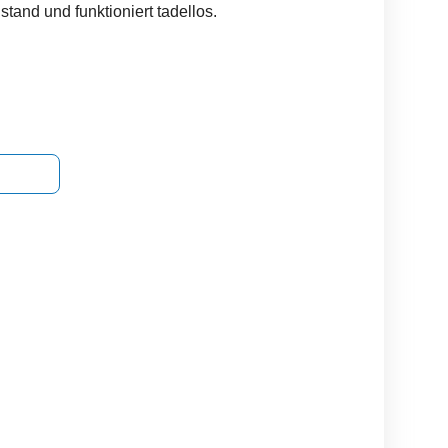
tand und funktioniert tadellos.
Razer Tastatur
Gaming Tastatur
JellyComb Tastatur
Kompak