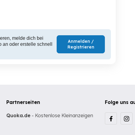
Lustenau
Lustenau
L
40 EUR
50 EUR
2
eren, melde dich bei
Anmelden /
 an oder erstelle schnell
Registrieren
Partnerseiten
Folge uns a
Quoka.de
- Kostenlose Kleinanzeigen