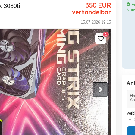
350
EUR
Ve
x 3080ti
Num
verhandelbar
15.07.2026 19:15
1
An
Verb
D