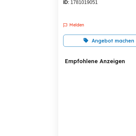
ID
: 1781019051
Melden
Angebot machen
Empfohlene Anzeigen
Grafikkarte MSI GeForce
Sapphire Nitro+ Radeon
GTX 1660 SUPER
Dornbirn