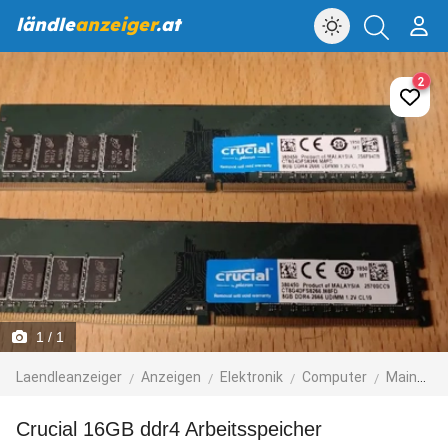
ländle
anzeiger
.at
2
1
/ 1
Laendleanzeiger
Anzeigen
Elektronik
Computer
Mainboards, CPUs, Speicher
Crucial 16GB ddr4 Arbeitsspeicher