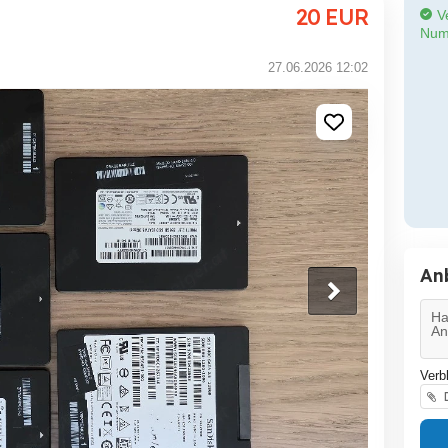
20
EUR
Ve
Num
27.06.2026 12:02
An
Verb
D