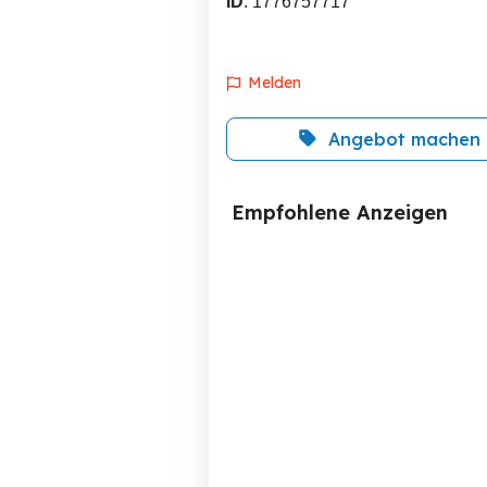
ID
: 1776757717
Melden
Angebot machen
Empfohlene Anzeigen
Server Ram DDR 3 64gb
IBM
Feldkirch
1 EUR