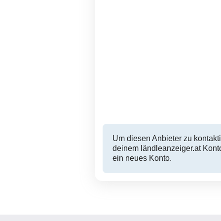
LG Monitor zu verkaufen
HP N246v 23,8" Full HD
Monitor Top
Feldkirch
10 EUR
Um diesen Anbieter zu kontakti
deinem ländleanzeiger.at Konto
ein neues Konto.