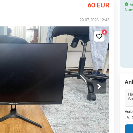
60
EUR
Ve
Num
29.07.2026 12:43
4
An
Verb
D