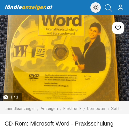
ländle
anzeiger
.at
1
/ 1
Laendleanzeiger
Anzeigen
Elektronik
Computer
Software
CD-Rom: Microsoft Word - Praxisschulung