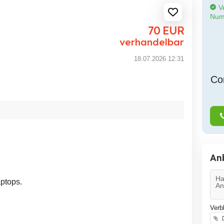
Ve
Num
70
EUR
verhandelbar
18.07.2026 12:31
Co
An
ptops.
Verb
D