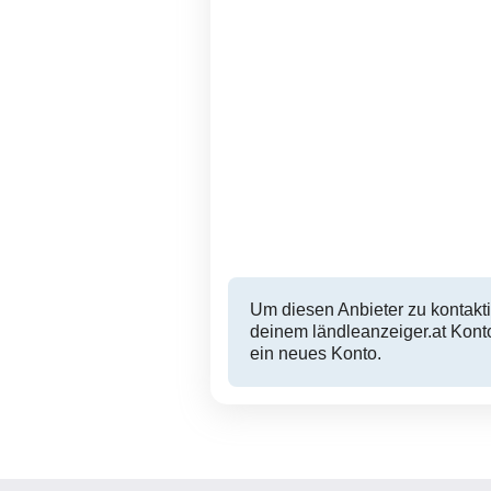
Samsung Galaxy tab s10
Neuer Ersa
ultra wifi
To
Bregenz
900 EUR
Um diesen Anbieter zu kontakti
deinem ländleanzeiger.at Konto
ein neues Konto.