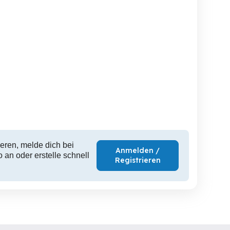
tzakku für
Apple MacBook Pro 13
HAMA Laptoptasche WIE
shiba Satellite PA3634
Zoll
5.200 mAh
Bregenz
Bregenz
10 EUR
120 EUR
2
eren, melde dich bei
Anmelden /
 an oder erstelle schnell
Registrieren