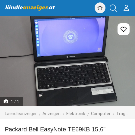
ländle
anzeiger
.at
1
/ 1
Laendleanzeiger
Anzeigen
Elektronik
Computer
Tragbare Computer
Packard Bell EasyNote TE69KB 15,6"