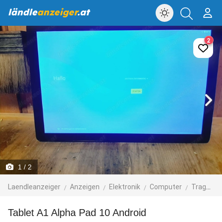
ländle
anzeiger
.at
2
1
/ 2
Laendleanzeiger
Anzeigen
Elektronik
Computer
Tragbare Computer
Tablet A1 Alpha Pad 10 Android