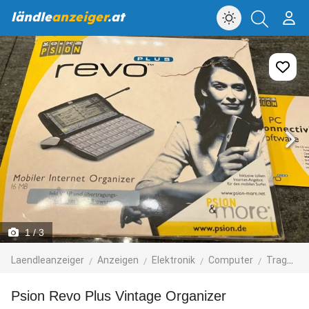
ländle
anzeiger
.at
1
/ 3
Laendleanzeiger
Anzeigen
Elektronik
Computer
Tragbare Computer
Psion Revo Plus Vintage Organizer