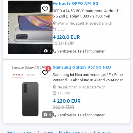
Verkaufe OPPO A74 5G
OPPO A74 5G 5G-Smartphone Android 11
6,5 Zoll Display 1.080 x 2.400 Pixel
Qualcomm Snapdragon 480 5G Prozessor
Wiener Neustadt, Niederösterreich
6 GB RAM 128 GB Speicherplatz Quad-
5 Juli
Kamera (48 + 8 + 2 + 2 Megapixel) 5.000
120.0 EUR
mAh Akku Original Verpackung vorhanden
150.0 EUR
Der OPPO A74 5G wurde noch nie von der
Packung raus genommen Für weitere ...
1
Verifizierte Telefonnummer
Samsung Galaxy A37 5G NEU
1
Samsung ist Neu und versiegelt! Fix Price!
Versand 10 Abholung in Alland 2534 oder
Neunkirchen 2620
Neunkirchen, Niederösterreich
11 Juni
220.0 EUR
260.0 EUR
4
Verifizierte Telefonnummer
Ländleanzeiger
Anzeigen
Niederösterreich
Elektronik