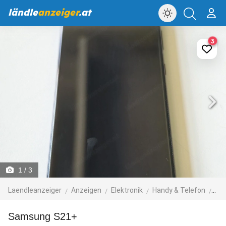
ländle
anzeiger
.at
3
1
/ 3
Laendleanzeiger
Anzeigen
Elektronik
Handy & Telefon
Ha
Samsung S21+