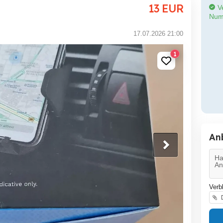
13
EUR
Ve
Num
17.07.2026 21:00
1
An
Verb
D