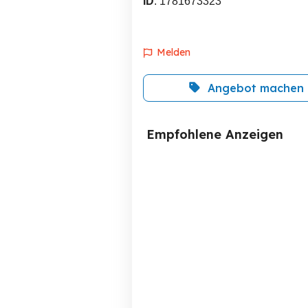
ID
: 1781673323
Melden
Angebot machen
Empfohlene Anzeigen
Aluminium Tablet
Tischhalterung
Rankweil
8 EUR