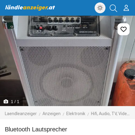
ländle
anzeiger
.at
1
/ 1
Laendleanzeiger
Anzeigen
Elektronik
Hifi, Audio, TV, Video, Foto
Bluetooth Lautsprecher