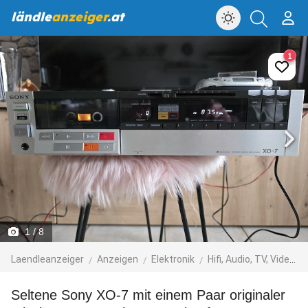
ländle
anzeiger
.at
1
1
/ 8
Laendleanzeiger
Anzeigen
Elektronik
Hifi, Audio, TV, Video, Foto
Seltene Sony XO-7 mit einem Paar originaler